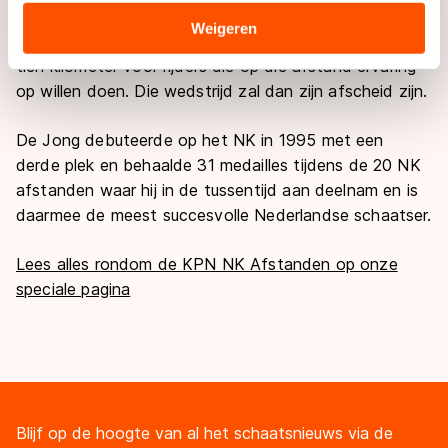
verstrekt of die zij hebben verzameld via hun services.
Helemaal zijn laatste tien zal het niet zijn, want op 21
Sommige partners kunnen gegevens doorgeven aan
Weigeren
februari organiseert De Jong in Haarlem zelf nog een
landen buiten de EU, zoals de VS, waar mogelijk geen
tien kilometer voor rijders die op die afstand ervaring
adequaat beschermingsniveau geldt volgens de GDPR.
op willen doen. Die wedstrijd zal dan zijn afscheid zijn.
Door op ‘Toestaan’ te klikken, stemt u in met deze
overdracht. Meer informatie vindt u in ons
cookiebeleid
.
De Jong debuteerde op het NK in 1995 met een
derde plek en behaalde 31 medailles tijdens de 20 NK
afstanden waar hij in de tussentijd aan deelnam en is
daarmee de meest succesvolle Nederlandse schaatser.
Lees alles rondom de KPN NK Afstanden op onze
speciale pagina
Blijf op de hoogte van al het schaatsnieuws via de