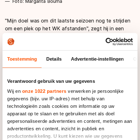
Foto: Margarita Bouma
"Mijn doel was om dit laatste seizoen nog te strijden
om een plek op het WK afstanden", zegt hij in een
persbericht. "Als dat was gelukt, zou dat een prachtige
beloning zijn geweest! Gezien het hoge niveau op de
tien kilometer moet er een klein wonder nodig zijn om
Toestemming
Details
Advertentie-instellingen
Ov
mijzelf in de WK-ploeg te rijden."
De conclusie dat de WK Afstanden te hoog gegrepen
Verantwoord gebruik van uw gegevens
zouden zijn, trok De Jong na zijn 5000 meter van
zondag. "Na een goede en mooie zomer getraind te
Wij en
onze 1022 partners
verwerken je persoonlijke
hebben, is het super dat ik nu samen met Team
gegevens (bijv. uw IP-adres) met behulp van
Corendon de winter in gegaan ben, helaas moet ik
technologieën zoals cookies om informatie op uw
apparaat op te slaan en te gebruiken met als doel
echter concluderen dat de resultaten in de
gepersonaliseerde advertenties en content, metingen aan
wedstrijden niet goed genoeg meer zijn. Ik sta voor
advertenties en content, inzicht in publiek en
het eerst niet op het podium tijdens een NK", stelt hij
productontwikkeling. U kunt kiezen wie uw gegevens
zelfs een dag voor de 10.000 meter.