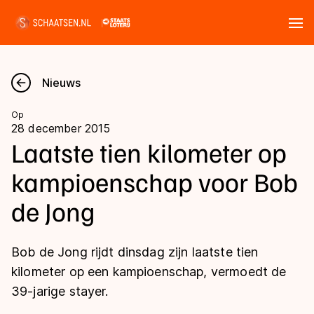
Tickets
Zoeken
Nieuws
Nieuws
Op
28 december 2015
Kalender
Laatste tien kilometer op
kampioenschap voor Bob
Disciplines
de Jong
Marathon
Uitslagen
Langebaan
Bob de Jong rijdt dinsdag zijn laatste tien
Langebaan
Shorttrack
Tijden & historie
kilometer op een kampioenschap, vermoedt de
Shorttrack
Inlineskaten
39-jarige stayer.
Ranglijsten Langebaan
Marathon
Kunstschaatsen