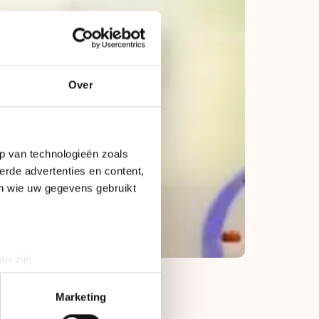
Over
p van technologieën zoals
erde advertenties en content,
en wie uw gegevens gebruikt
an zijn
rinting)
t
detailgedeelte
in. U kunt uw
Marketing