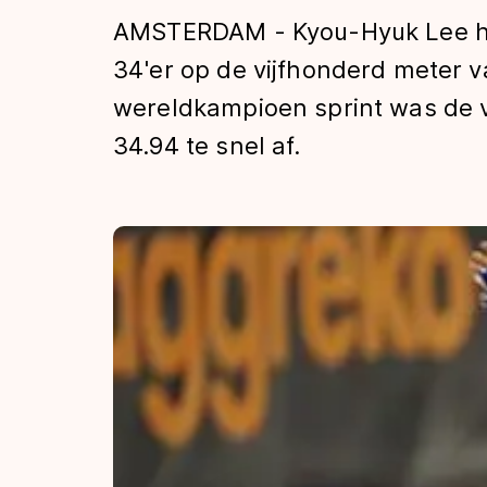
Tijden & historie
AMSTERDAM - Kyou-Hyuk Lee hee
34'er op de vijfhonderd meter 
wereldkampioen sprint was de 
De weg op
34.94 te snel af.
Schaatsfans
Olympische Spe