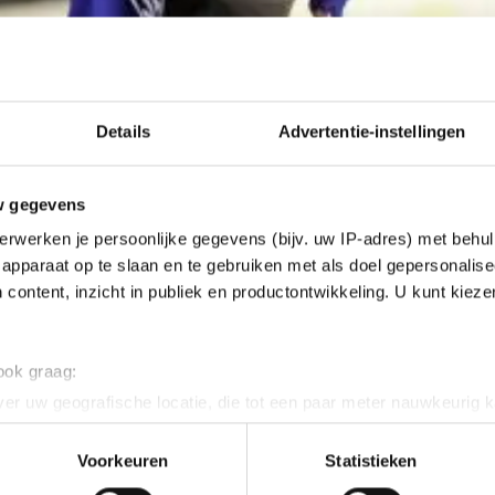
Details
Advertentie-instellingen
w gegevens
erwerken je persoonlijke gegevens (bijv. uw IP-adres) met behul
apparaat op te slaan en te gebruiken met als doel gepersonalise
 content, inzicht in publiek en productontwikkeling. U kunt kiez
 ook graag:
er uw geografische locatie, die tot een paar meter nauwkeurig k
n door het actief te scannen op specifieke eigenschappen (fingerp
onlijke gegevens worden verwerkt en stel uw voorkeuren in he
Voorkeuren
Statistieken
jzigen of intrekken in de Cookieverklaring.