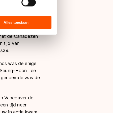
ae-Bum Mo achter
bieden en websiteverkeer te
in 35.22.
 media, advertenties en
ie zij hebben verzameld via
Alles toestaan
s de VS, waar mogelijk geen
rtig voor Denny
 in met deze overdracht.
 het de Canadezen
 tijd van
0.29.
chos was de enige
en Seung-Hoon Lee
rstgenoemde was de
in Vancouver de
een tijd neer
rouw in actie kwam