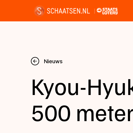
Nieuws
Nieuws
Kyou-Hyuk
Kalender
Disciplines
500 meter
Uitslagen