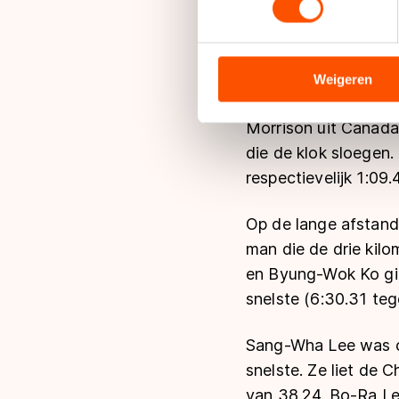
Junio zette een tij
We gebruiken cookies om cont
zich. De olympisch 
analyseren. We delen informa
analyse. Zij kunnen deze com
Weigeren
hun services. Sommige partn
Mo was wel de snels
adequaat beschermingsniveau
Morrison uit Canada
Meer informatie vindt u in o
die de klok sloegen
respectievelijk 1:09
Op de lange afstand
man die de drie kil
en Byung-Wok Ko gin
snelste (6:30.31 teg
Sang-Wha Lee was op
snelste. Ze liet de 
van 38.24. Bo-Ra Le