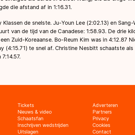
de die afstand af in 1:16.31.
y Klassen de snelste. Ju-Youn Lee (2:02.13) en Sang
urt van de tijd van de Canadese: 1:58.93. De drie ki
 een Zuid-Koreaanse. Bo-Reum Kim was in 4:12.87 Ni
ay (4:15.71) te snel af. Christine Nesbitt schaatste al
 7:14.57.
Tickets
Adverteren
Nieuws & video
Partners
Schaatsfan
Privacy
Inschrijven wedstrijden
Cookies
Uitslagen
Contact