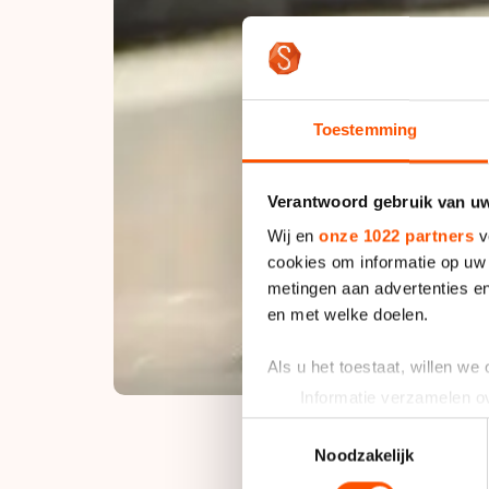
Toestemming
Verantwoord gebruik van u
Wij en
onze 1022 partners
v
cookies om informatie op uw 
metingen aan advertenties en
en met welke doelen.
Als u het toestaat, willen we
Informatie verzamelen ov
Uw apparaat identificere
Toestemmingsselectie
Lees meer over hoe uw perso
Noodzakelijk
toestemming op elk moment wi