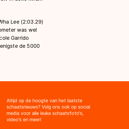
-Wha Lee (2:03.29)
lometer was wel
cole Garrido
s enigste de 5000
Altijd op de hoogte van het laatste
schaatsnieuws? Volg ons ook op social
media voor alle leuke schaatsfoto's,
video's en meer!