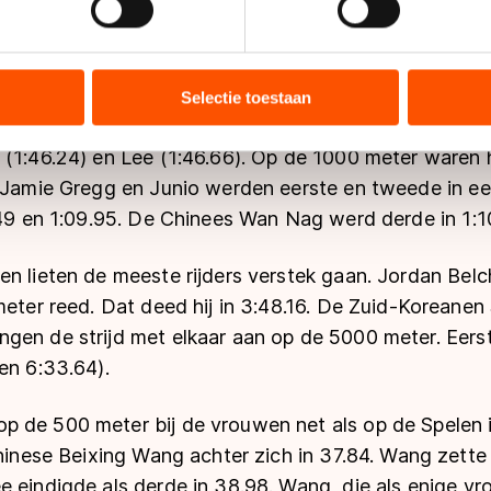
d neer van 35.15. Daarmee liet hij de Zuid-Koreaan T
ent en advertenties te personaliseren, socialmediafuncties te 
kampioen op de afstand schaatste de halve kilometer 
tie over uw gebruik van onze site met onze partners voor social
bineren met andere gegevens die u aan hen heeft verstrekt of d
Selectie toestaan
ers kunnen gegevens doorgeven aan landen buiten de EU, zoal
te op de 1500 meter. Zijn tijd van 1:45.80 was te go
 geldt volgens de GDPR. Door op ‘Toestaan’ te klikken, stemt u
 (1:46.24) en Lee (1:46.66). Op de 1000 meter waren
ns
cookiebeleid
.
. Jamie Gregg en Junio werden eerste en tweede in een
.49 en 1:09.95. De Chinees Wan Nag werd derde in 1:1
en lieten de meeste rijders verstek gaan. Jordan Bel
ometer reed. Dat deed hij in 3:48.16. De Zuid-Korean
gen de strijd met elkaar aan op de 5000 meter. Ee
en 6:33.64).
 de 500 meter bij de vrouwen net als op de Spelen 
Chinese Beixing Wang achter zich in 37.84. Wang zette 
e eindigde als derde in 38.98. Wang, die als enige v