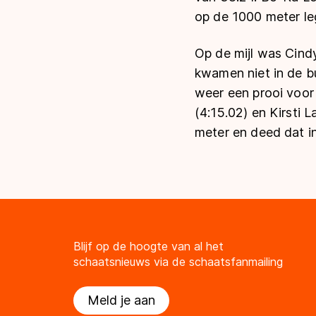
op de 1000 meter leg
Op de mijl was Cind
kwamen niet in de bu
weer een prooi voor
(4:15.02) en Kirsti L
meter en deed dat in
Blijf op de hoogte van al het
schaatsnieuws via de schaatsfanmailing
Meld je aan