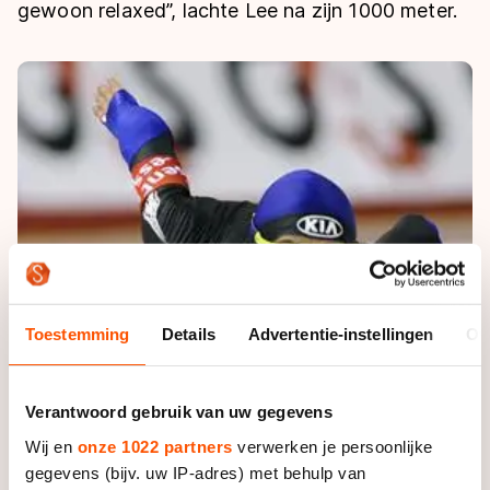
De weg op
gewoon relaxed”, lachte Lee na zijn 1000 meter.
Persoonlijke records & tijden
Inlineskaten
Schoonrijden
Inschrijven wedstrijden
Historie & statistiek
Schaatsfans
Kunstschaatsen
Natuurijs
Algemene Nederlandse Schaatstijd
Alles voor jou als schaatsfan
Deze zomer de weg op
Olympische Spelen
Evenementen
Waar kan ik schaatsen en skaten?
Olympische Spelen
Tickets
Medaille overzicht
Livestreams
Medaillespiegel
Word schaatsfan!
Olympische uitslagen
Winacties
Toestemming
Details
Advertentie-instellingen
Ov
Van Jong tot Goud verhalen
Verantwoord gebruik van uw gegevens
Wij en
onze 1022 partners
verwerken je persoonlijke
gegevens (bijv. uw IP-adres) met behulp van