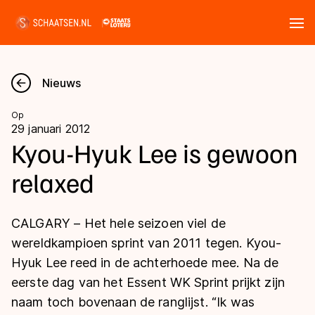
Tickets
Zoeken
Nieuws
Nieuws
Op
29 januari 2012
Kalender
Kyou-Hyuk Lee is gewoon
relaxed
Disciplines
Marathon
Uitslagen
CALGARY – Het hele seizoen viel de
Langebaan
wereldkampioen sprint van 2011 tegen. Kyou-
Langebaan
Hyuk Lee reed in de achterhoede mee. Na de
Shorttrack
Tijden & historie
eerste dag van het Essent WK Sprint prijkt zijn
Shorttrack
Inlineskaten
naam toch bovenaan de ranglijst. “Ik was
Ranglijsten Langebaan
Marathon
Kunstschaatsen