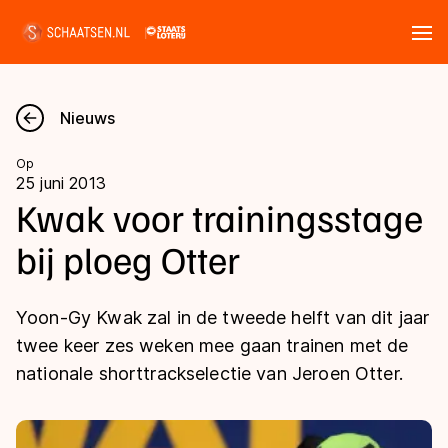
Tickets
Zoeken
Nieuws
Nieuws
Op
25 juni 2013
Kalender
Kwak voor trainingsstage
bij ploeg Otter
Disciplines
Marathon
Uitslagen
Yoon-Gy Kwak zal in de tweede helft van dit jaar
Langebaan
twee keer zes weken mee gaan trainen met de
Langebaan
nationale shorttrackselectie van Jeroen Otter.
Shorttrack
Tijden & historie
Shorttrack
Inlineskaten
Ranglijsten Langebaan
Marathon
Kunstschaatsen