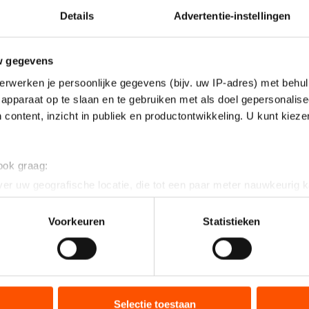
Details
Advertentie-instellingen
w gegevens
erwerken je persoonlijke gegevens (bijv. uw IP-adres) met behul
apparaat op te slaan en te gebruiken met als doel gepersonalise
 content, inzicht in publiek en productontwikkeling. U kunt kiez
 ook graag:
er uw geografische locatie, die tot een paar meter nauwkeurig k
n door het actief te scannen op specifieke eigenschappen (fingerp
onlijke gegevens worden verwerkt en stel uw voorkeuren in he
Voorkeuren
Statistieken
jzigen of intrekken in de Cookieverklaring.
ent en advertenties te personaliseren, socialmediafuncties te 
tie over uw gebruik van onze site met onze partners voor social
bineren met andere gegevens die u aan hen heeft verstrekt of d
Selectie toestaan