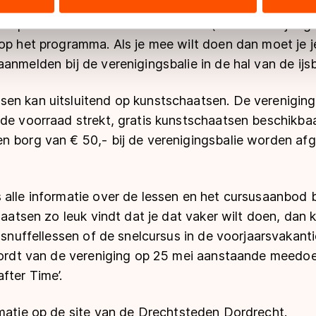
ers kunnen gegevens doorgeven aan landen buiten de EU, zoal
 op 5 februari van 15.15 voor 17.15 (alleen voor jonge
 geldt volgens de GDPR. Door op ‘Toestaan’ te klikken, stemt u
op het programma. Als je mee wilt doen dan moet je j
ns
cookiebeleid
.
anmelden bij de verenigingsbalie in de hal van de ijs
en kan uitsluitend op kunstschaatsen. De vereniging 
 de voorraad strekt, gratis kunstschaatsen beschikba
n borg van € 50,- bij de verenigingsbalie worden afg
.
alle informatie over de lessen en het cursusaanbod b
chaatsen zo leuk vindt dat je dat vaker wilt doen, dan 
 snuffellessen of de snelcursus in de voorjaarsvakantie
 wordt van de vereniging op 25 mei aanstaande meedo
fter Time’.
matie op de site van de
Drechtsteden Dordrecht
.