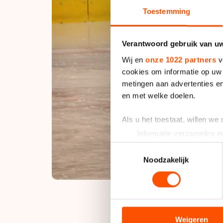
Toestemming
Verantwoord gebruik van u
Wij en
onze 1022 partners
v
cookies om informatie op uw 
metingen aan advertenties en
en met welke doelen.
Als u het toestaat, willen we
Informatie verzamelen ov
Uw apparaat identificere
Toestemmingsselectie
Lees meer over hoe uw perso
Noodzakelijk
toestemming op elk moment wi
We gebruiken cookies om cont
analyseren. We delen informa
analyse. Zij kunnen deze com
Weigeren