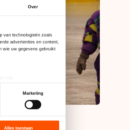
Over
p van technologieën zoals
erde advertenties en content,
en wie uw gegevens gebruikt
an zijn
rinting)
t
detailgedeelte
in. U kunt uw
Marketing
bieden en websiteverkeer te
 media, advertenties en
ie zij hebben verzameld via
Alles toestaan