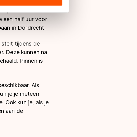
s de VS, waar mogelijk geen
ns) en 8 februari
 in met deze overdracht.
e een half uur voor
baan in Dordrecht.
stelt tijdens de
ar. Deze kunnen na
ehaald. Pinnen is
eschikbaar. Als
kun je je meteen
. Ook kun je, als je
en aan de