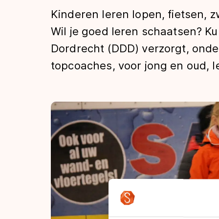
Tijden & historie
Kinderen leren lopen, fietsen,
Wil je goed leren schaatsen? K
Dordrecht (DDD) verzorgt, onder
De weg op
topcoaches, voor jong en oud, 
Schaatsfans
Olympische Spe