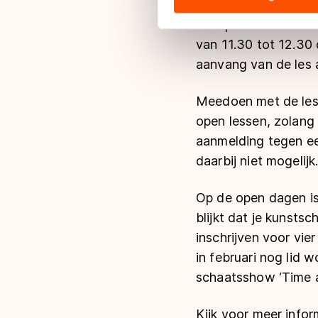
hun services. Sommige partn
De open lessen staan
adequaat beschermingsniveau
van 11.30 tot 12.30 
Meer informatie vindt u in o
aanvang van de les a
Meedoen met de less
open lessen, zolang
aanmelding tegen ee
daarbij niet mogelijk
Op de open dagen is 
blijkt dat je kunsts
inschrijven voor vier
in februari nog lid
schaatsshow ‘Time a
Kijk voor meer infor