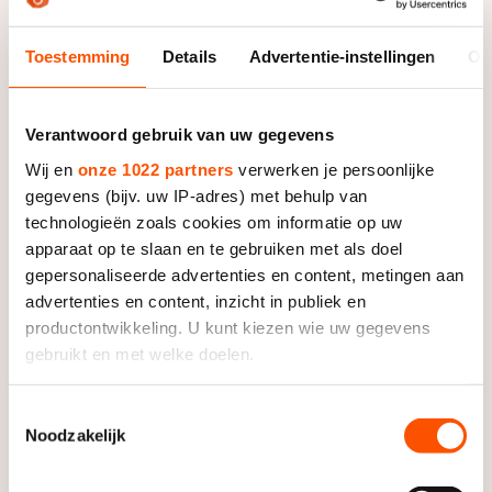
De weg op
Persoonlijke records & tijden
Inlineskaten
Schoonrijden
Inschrijven wedstrijden
Toestemming
Details
Advertentie-instellingen
Ov
Historie & statistiek
Schaatsfans
Kunstschaatsen
Natuurijs
Algemene Nederlandse Schaatstijd
Alles voor jou als schaatsfan
Deze zomer de weg op
Verantwoord gebruik van uw gegevens
Olympische Spelen
Evenementen
Wij en
onze 1022 partners
verwerken je persoonlijke
Waar kan ik schaatsen en skaten?
gegevens (bijv. uw IP-adres) met behulp van
Olympische Spelen
Tickets
technologieën zoals cookies om informatie op uw
Medaille overzicht
Livestreams
apparaat op te slaan en te gebruiken met als doel
gepersonaliseerde advertenties en content, metingen aan
Medaillespiegel
Word schaatsfan!
advertenties en content, inzicht in publiek en
Olympische uitslagen
Winacties
productontwikkeling. U kunt kiezen wie uw gegevens
gebruikt en met welke doelen.
Van Jong tot Goud verhalen
Als u het toestaat, willen we ook graag:
Toestemmingsselectie
Noodzakelijk
Informatie verzamelen over uw geografische locatie,
die tot een paar meter nauwkeurig kan zijn
Uw apparaat identificeren door het actief te scannen