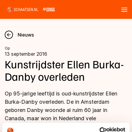
Tickets
Zoeken
Nieuws
Nieuws
Op
13 september 2016
Kalender
Kunstrijdster Ellen Burka-
Danby overleden
Disciplines
Marathon
Uitslagen
Op 95-jarige leeftijd is oud-kunstrijdster Ellen
Langebaan
Burka-Danby overleden. De in Amsterdam
Langebaan
geboren Danby woonde al ruim 60 jaar in
Shorttrack
Tijden & historie
Canada, maar won in Nederland vele
Shorttrack
Inlineskaten
wedstrijden.
Ranglijsten Langebaan
Marathon
Kunstschaatsen