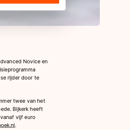
s de VS, waar mogelijk geen
 in met deze overdracht.
 Advanced Novice en
evisieprogramma
e rijder door te
ummer twee van het
de. Bijkerk heeft
vanaf vijf euro
boek.nl
.