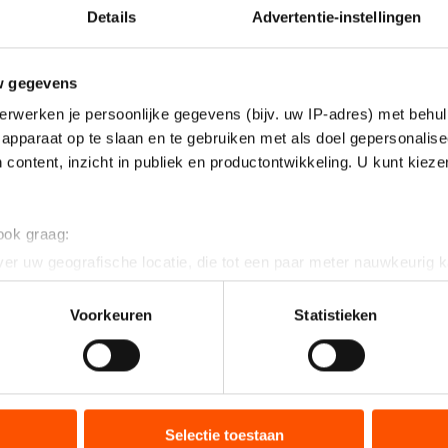
Details
Advertentie-instellingen
w gegevens
erwerken je persoonlijke gegevens (bijv. uw IP-adres) met behul
apparaat op te slaan en te gebruiken met als doel gepersonalise
 content, inzicht in publiek en productontwikkeling. U kunt kiez
 ook graag:
er uw geografische locatie, die tot een paar meter nauwkeurig k
n door het actief te scannen op specifieke eigenschappen (fingerp
onlijke gegevens worden verwerkt en stel uw voorkeuren in he
Voorkeuren
Statistieken
jzigen of intrekken in de Cookieverklaring.
ent en advertenties te personaliseren, socialmediafuncties te 
tie over uw gebruik van onze site met onze partners voor social
bineren met andere gegevens die u aan hen heeft verstrekt of d
Selectie toestaan