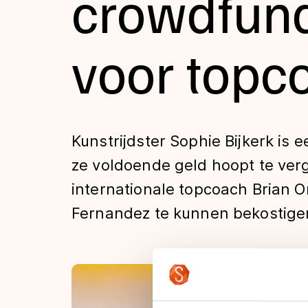
crowdfund
Tijden & historie
voor topc
De weg op
Schaatsfans
Kunstrijdster Sophie Bijkerk is
ze voldoende geld hoopt te ver
Olympische Spe
internationale topcoach Brian 
Fernandez te kunnen bekostige