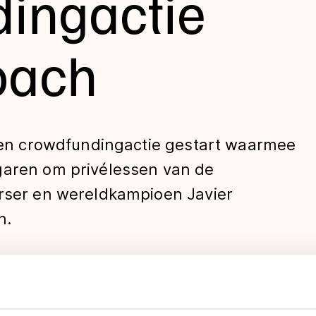
ingactie
oach
 een crowdfundingactie gestart waarmee
garen om privélessen van de
len
Orser en wereldkampioen Javier
n.