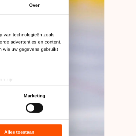
Over
p van technologieën zoals
erde advertenties en content,
en wie uw gegevens gebruikt
an zijn
rinting)
t
detailgedeelte
in. U kunt uw
Marketing
bieden en websiteverkeer te
 media, advertenties en
ie zij hebben verzameld via
Alles toestaan