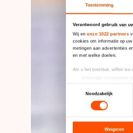
Toestemming
Verantwoord gebruik van u
Wij en
onze 1022 partners
v
cookies om informatie op uw 
metingen aan advertenties en
en met welke doelen.
Als u het toestaat, willen we
Informatie verzamelen ov
Uw apparaat identificere
Toestemmingsselectie
Lees meer over hoe uw perso
Noodzakelijk
toestemming op elk moment wi
We gebruiken cookies om cont
analyseren. We delen informa
analyse. Zij kunnen deze com
Weigeren