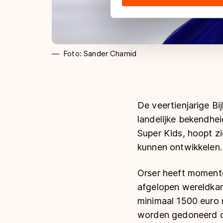
hun services. Sommige partn
adequaat beschermingsniveau
Meer informatie vindt u in o
Foto: Sander Chamid
De veertienjarige B
landelijke bekendhe
Super Kids, hoopt z
kunnen ontwikkelen.
Orser heeft moment
afgelopen wereldkam
minimaal 1500 euro n
worden gedoneerd op