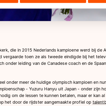
ers kunnen gegevens doorgeven aan landen buiten de EU, zoal
 geldt volgens de GDPR. Door op ‘Toestaan’ te klikken, stemt u
ns
cookiebeleid
.
ijkerk, die in 2015 Nederlands kampioene werd bij de
id vergaarde toen ze als tweede eindigde bij het tel
ich onder leiding van de Canadese coach en de Spaans
eel onder meer de huidige olympisch kampioen en n
pioenschap - Yuzuru Hanyu uit Japan - onder zijn hoe
odig om de lessen te kunnen betalen, maar er kan al 
 het door de rijdster aangemaakte profiel op
talent