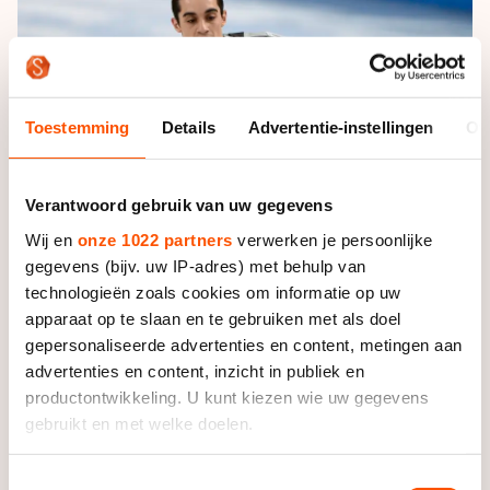
De weg op
Persoonlijke records & tijden
Inlineskaten
Schoonrijden
Inschrijven wedstrijden
Historie & statistiek
Schaatsfans
Kunstschaatsen
Natuurijs
Algemene Nederlandse Schaatstijd
Alles voor jou als schaatsfan
Toestemming
Details
Advertentie-instellingen
Ov
Deze zomer de weg op
Olympische Spelen
Evenementen
Waar kan ik schaatsen en skaten?
Olympische Spelen
Tickets
Verantwoord gebruik van uw gegevens
Medaille overzicht
Wij en
onze 1022 partners
verwerken je persoonlijke
Livestreams
gegevens (bijv. uw IP-adres) met behulp van
Medaillespiegel
Word schaatsfan!
technologieën zoals cookies om informatie op uw
Olympische uitslagen
apparaat op te slaan en te gebruiken met als doel
Winacties
gepersonaliseerde advertenties en content, metingen aan
Van Jong tot Goud verhalen
advertenties en content, inzicht in publiek en
productontwikkeling. U kunt kiezen wie uw gegevens
Foto: Soenar Chamid
gebruikt en met welke doelen.
Als u het toestaat, willen we ook graag:
Toestemmingsselectie
De drievoudig Europees kampioen behaalde met zijn