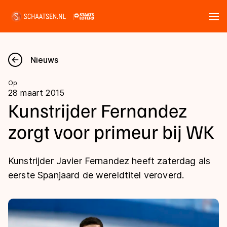
Tickets
Zoeken
Nieuws
Nieuws
Op
28 maart 2015
Kalender
Kunstrijder Fernandez
zorgt voor primeur bij WK
Disciplines
Marathon
Uitslagen
Kunstrijder Javier Fernandez heeft zaterdag als
Langebaan
eerste Spanjaard de wereldtitel veroverd.
Langebaan
Shorttrack
Tijden & historie
Shorttrack
Inlineskaten
Ranglijsten Langebaan
Marathon
Kunstschaatsen