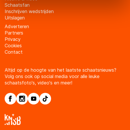
adequaat beschermingsniveau geldt volgens de GDPR.
Schaatsfan
Door op ‘Toestaan’ te klikken, stemt u in met deze
Inschrijven wedstrijden
overdracht. Meer informatie vindt u in ons
cookiebeleid
.
Uitslagen
Adverteren
Partners
Privacy
Cookies
Contact
Altijd op de hoogte van het laatste schaatsnieuws?
Volg ons ook op social media voor alle leuke
schaatsfoto's, video's en meer!