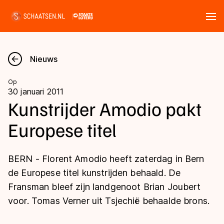
Tickets
Zoeken
Nieuws
Nieuws
Op
30 januari 2011
Kalender
Kunstrijder Amodio pakt
Europese titel
Disciplines
Marathon
Uitslagen
BERN - Florent Amodio heeft zaterdag in Bern
Langebaan
de Europese titel kunstrijden behaald. De
Langebaan
Fransman bleef zijn landgenoot Brian Joubert
Shorttrack
Tijden & historie
voor. Tomas Verner uit Tsjechië behaalde brons.
Shorttrack
Inlineskaten
Ranglijsten Langebaan
Marathon
Kunstschaatsen