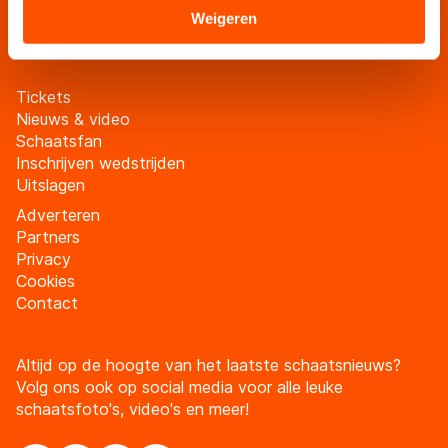
Sommige partners kunnen gegevens doorgeven aan
Weigeren
Meld je aan
landen buiten de EU, zoals de VS, waar mogelijk geen
adequaat beschermingsniveau geldt volgens de GDPR.
Door op ‘Toestaan’ te klikken, stemt u in met deze
Tickets
overdracht. Meer informatie vindt u in ons
cookiebeleid
.
Nieuws & video
Schaatsfan
Inschrijven wedstrijden
Uitslagen
Adverteren
Partners
Privacy
Cookies
Contact
Altijd op de hoogte van het laatste schaatsnieuws?
Volg ons ook op social media voor alle leuke
schaatsfoto's, video's en meer!