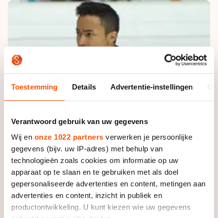
De weg op
Persoonlijke records & tijden
Inlineskaten
Schoonrijden
Inschrijven wedstrijden
Historie & statistiek
Schaatsfans
Kunstschaatsen
Natuurijs
Algemene Nederlandse Schaatstijd
Alles voor jou als schaatsfan
Deze zomer de weg op
Olympische Spelen
Evenementen
Waar kan ik schaatsen en skaten?
Toestemming
Details
Advertentie-instellingen
Ov
Olympische Spelen
Tickets
Medaille overzicht
Livestreams
Verantwoord gebruik van uw gegevens
Medaillespiegel
Word schaatsfan!
Wij en
onze 1022 partners
verwerken je persoonlijke
Olympische uitslagen
Winacties
gegevens (bijv. uw IP-adres) met behulp van
Van Jong tot Goud verhalen
technologieën zoals cookies om informatie op uw
apparaat op te slaan en te gebruiken met als doel
gepersonaliseerde advertenties en content, metingen aan
advertenties en content, inzicht in publiek en
productontwikkeling. U kunt kiezen wie uw gegevens