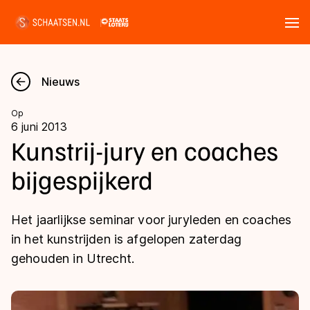
Tickets
Zoeken
Nieuws
Nieuws
Op
6 juni 2013
Kalender
Kunstrij-jury en coaches
bijgespijkerd
Disciplines
Marathon
Uitslagen
Het jaarlijkse seminar voor juryleden en coaches
Langebaan
in het kunstrijden is afgelopen zaterdag
Langebaan
gehouden in Utrecht.
Shorttrack
Tijden & historie
Shorttrack
Inlineskaten
Ranglijsten Langebaan
Marathon
Kunstschaatsen