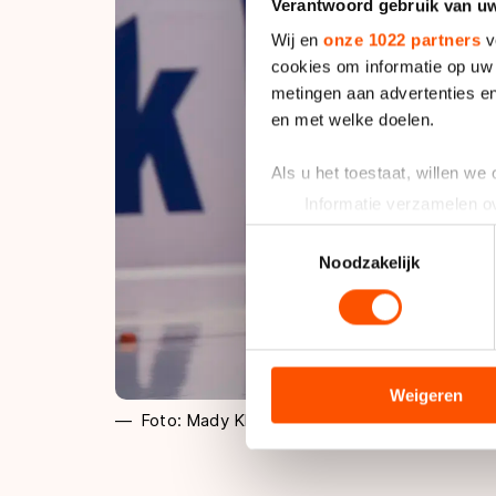
Verantwoord gebruik van u
Wij en
onze 1022 partners
v
cookies om informatie op uw 
metingen aan advertenties en
en met welke doelen.
Als u het toestaat, willen we
Informatie verzamelen ov
Uw apparaat identificere
Toestemmingsselectie
Lees meer over hoe uw perso
Noodzakelijk
toestemming op elk moment wi
We gebruiken cookies om cont
analyseren. We delen informa
analyse. Zij kunnen deze com
Weigeren
Foto: Mady Kleeven
hun services. Sommige partn
adequaat beschermingsniveau
Meer informatie vindt u in o