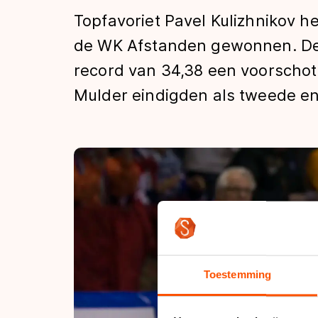
Tijden & historie
Topfavoriet Pavel Kulizhnikov h
de WK Afstanden gewonnen. De
record van 34,38 een voorschot 
De weg op
Mulder eindigden als tweede en
Schaatsfans
Olympische Spe
Toestemming