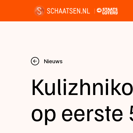
Nieuws
Nieuws
Kulizhniko
Kalender
Disciplines
op eerste
Uitslagen