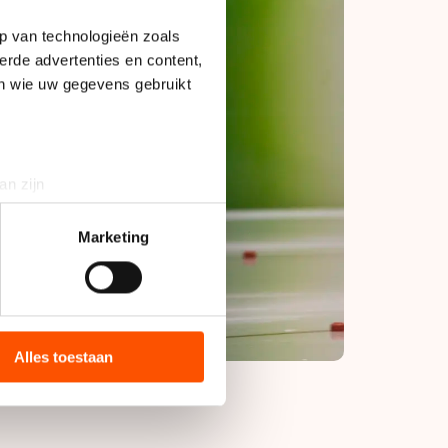
p van technologieën zoals
erde advertenties en content,
en wie uw gegevens gebruikt
an zijn
rinting)
t
detailgedeelte
in. U kunt uw
Marketing
bieden en websiteverkeer te
 media, advertenties en
ie zij hebben verzameld via
Alles toestaan
s de VS, waar mogelijk geen
 in met deze overdracht.