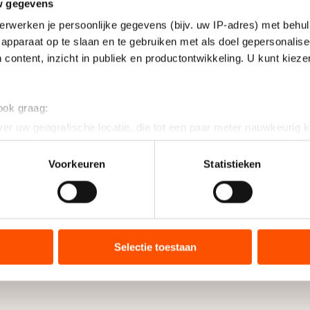
w gegevens
erwerken je persoonlijke gegevens (bijv. uw IP-adres) met behul
apparaat op te slaan en te gebruiken met als doel gepersonalise
 content, inzicht in publiek en productontwikkeling. U kunt kiez
 ook graag:
er uw geografische locatie, die tot een paar meter nauwkeurig k
n door het actief te scannen op specifieke eigenschappen (fingerp
onlijke gegevens worden verwerkt en stel uw voorkeuren in he
Voorkeuren
Statistieken
jzigen of intrekken in de Cookieverklaring.
ent en advertenties te personaliseren, socialmediafuncties te 
tie over uw gebruik van onze site met onze partners voor social
bineren met andere gegevens die u aan hen heeft verstrekt of d
Selectie toestaan
ers kunnen gegevens doorgeven aan landen buiten de EU, zoal
 geldt volgens de GDPR. Door op ‘Toestaan’ te klikken, stemt u
ns
cookiebeleid
.