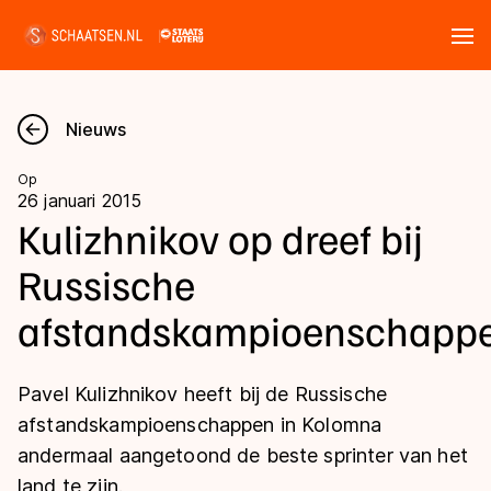
Tickets
Zoeken
Nieuws
Nieuws
Op
26 januari 2015
Kalender
Kulizhnikov op dreef bij
Russische
Disciplines
afstandskampioenschapp
Marathon
Uitslagen
Langebaan
Pavel Kulizhnikov heeft bij de Russische
Langebaan
Shorttrack
Tijden & historie
afstandskampioenschappen in Kolomna
Shorttrack
Inlineskaten
andermaal aangetoond de beste sprinter van het
Ranglijsten Langebaan
Marathon
land te zijn.
Kunstschaatsen