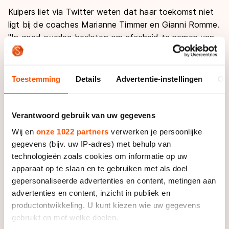
Kuipers liet via Twitter weten dat haar toekomst niet
ligt bij de coaches Marianne Timmer en Gianni Romme.
"In goed overleg besloten om afscheid te nemen van
Team Liga. Nu op zoek naar een andere omgeving om
mij voor te bereiden op volgend seizoen",
tweette
ze.
Toestemming
Details
Advertentie-instellingen
Ov
De beslissing om niet bij de ploeg te blijven werd
volgens Romme genomen op sporttechnische
gronden. "Ze heeft twee jaar de tijd gehad om zich te
Verantwoord gebruik van uw gegevens
ontwikkelen en op dit moment kunnen wij niet genoeg
Wij en
onze 1022 partners
verwerken je persoonlijke
bieden om haar nog verder te brengen."
gegevens (bijv. uw IP-adres) met behulp van
technologieën zoals cookies om informatie op uw
"Ze heeft zich wel degelijk ontwikkeld en misschien zit
apparaat op te slaan en te gebruiken met als doel
er nog wel meer in, maar met de begeleidingsstaf
gepersonaliseerde advertenties en content, metingen aan
kwamen we tot de conclusie: ons lukt dat niet."
advertenties en content, inzicht in publiek en
productontwikkeling. U kunt kiezen wie uw gegevens
Bij de overige vijf rijdsters, Thijsje Oenema, Margot
gebruikt en met welke doelen.
Boer, Jorien Voorhuis, Yvonne Nauta en Janine Smit