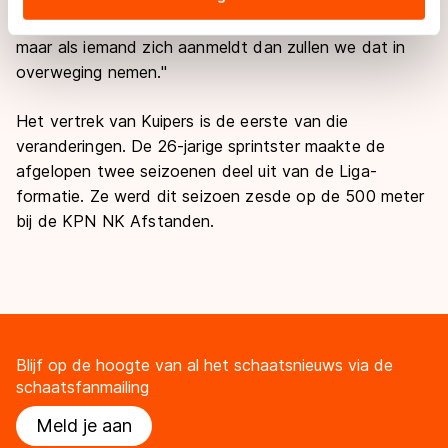
landen buiten de EU, zoals de VS, waar mogelijk geen
niet direct zelf op zoek naar een buitenlandse rijdster,
adequaat beschermingsniveau geldt volgens de GDPR.
maar als iemand zich aanmeldt dan zullen we dat in
Door op ‘Toestaan’ te klikken, stemt u in met deze
overweging nemen."
overdracht. Meer informatie vindt u in ons
cookiebeleid
.
Het vertrek van Kuipers is de eerste van die
veranderingen. De 26-jarige sprintster maakte de
afgelopen twee seizoenen deel uit van de Liga-
formatie. Ze werd dit seizoen zesde op de 500 meter
bij de KPN NK Afstanden.
Blijf op de hoogte van al het schaatsnieuws via de
schaatsfanmailing
Meld je aan