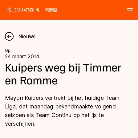
Tickets
Zoeken
Nieuws
Nieuws
Op
24 maart 2014
Kalender
Kuipers weg bij Timmer
en Romme
Disciplines
Marathon
Uitslagen
Mayon Kuipers vertrekt bij het huidige Team
Langebaan
Liga, dat maandag bekendmaakte volgend
Langebaan
seizoen als Team Continu op het ijs te
Shorttrack
Tijden & historie
verschijnen.
Shorttrack
Inlineskaten
Ranglijsten Langebaan
Marathon
Kunstschaatsen