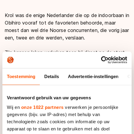
Krol was de enige Nederlander die op de indoorbaan in
Obihiro vooraf tot de favorieten behoorde, maar
moest dan wel drie Noorse concurrenten, die vorig jaar
een, twee en drie werden, verslaan.
Zijn kansen leken verkeken toen hij direct na de start
van de 3000 meter met de punt van zijn schaats in
het ijs prikte en voorover viel. Maar Krol was
razendsnel weer op de been en knalde er alsnog een
Toestemming
Details
Advertentie-instellingen
Ov
uitstekende rit uit en hield het verlies tot ongeveer vijf
seconden beperkt.
Verantwoord gebruik van uw gegevens
"We zijn gisteravond met een rotgevoel naar bed
Wij en
onze 1022 partners
verwerken je persoonlijke
gegaan," zei Jong Oranje-coach Erik Bouwman na
gegevens (bijv. uw IP-adres) met behulp van
afloop, "Maar hadden nog wel het idee om op de
technologieën zoals cookies om informatie op uw
1500 echt te laten zien wat we kunnen. Dat gold voor
apparaat op te slaan en te gebruiken met als doel