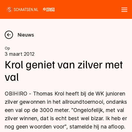
Tickets
Zoeken
Nieuws
Nieuws
Op
3 maart 2012
Kalender
Krol geniet van zilver met
val
Disciplines
Marathon
Uitslagen
OBIHIRO - Thomas Krol heeft bij de WK junioren
Langebaan
zilver gewonnen in het allroundtoernooi, ondanks
Langebaan
een val op de 3000 meter. "Ongelofelijk, met val
Shorttrack
Tijden & historie
zilver winnen, dat is echt best wel bizar. Ik heb er
Shorttrack
Inlineskaten
nog geen woorden voor", stamelde hij na afloop.
Ranglijsten Langebaan
Marathon
Kunstschaatsen