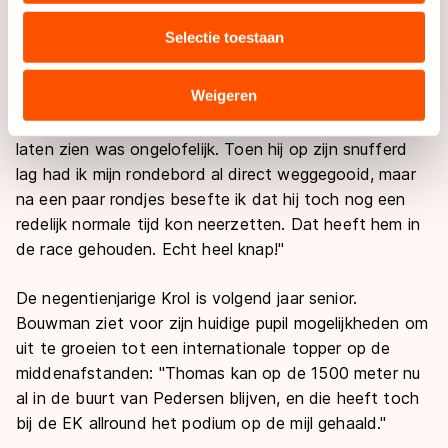
media, advertenties en analyse. Zij kunnen deze
En nog meer omdat het 'zilver met val' is, haha!"
Selectie toestaan
combineren met andere gegevens die u aan hen heeft
verstrekt of die zij hebben verzameld via hun services.
Bouwman toonde groot respect het optreden van
Sommige partners kunnen gegevens doorgeven aan
Weigeren
Krol: "Eigenlijk heeft dat zilver gisteren op die drie
landen buiten de EU, zoals de VS, waar mogelijk geen
kilometer gewonnen. Wat hij daar na die val heeft
adequaat beschermingsniveau geldt volgens de GDPR.
laten zien was ongelofelijk. Toen hij op zijn snufferd
Door op ‘Toestaan’ te klikken, stemt u in met deze
lag had ik mijn rondebord al direct weggegooid, maar
overdracht. Meer informatie vindt u in ons
cookiebeleid
.
na een paar rondjes besefte ik dat hij toch nog een
redelijk normale tijd kon neerzetten. Dat heeft hem in
de race gehouden. Echt heel knap!"
De negentienjarige Krol is volgend jaar senior.
Bouwman ziet voor zijn huidige pupil mogelijkheden om
uit te groeien tot een internationale topper op de
middenafstanden: "Thomas kan op de 1500 meter nu
al in de buurt van Pedersen blijven, en die heeft toch
bij de EK allround het podium op de mijl gehaald."