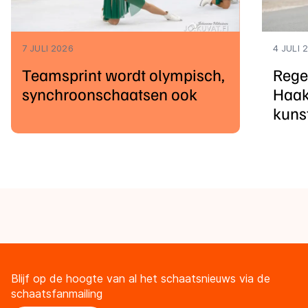
7 JULI 2026
4 JULI 
Teamsprint wordt olympisch,
Rege
synchroonschaatsen ook
Haak
kuns
Blijf op de hoogte van al het schaatsnieuws via de
schaatsfanmailing