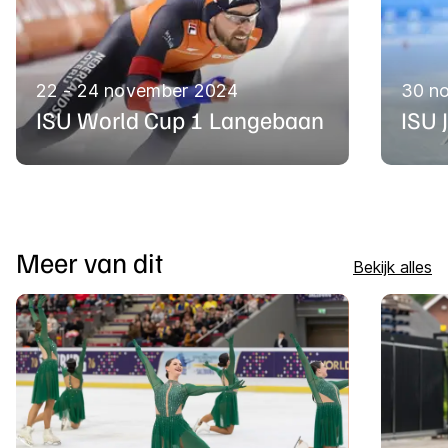
22 - 24 november 2024
30 n
ISU World Cup 1 Langebaan
ISU 
Meer van dit
Bekijk alles