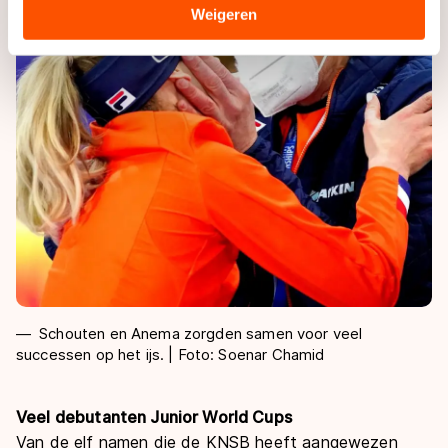
Sommige partners kunnen gegevens doorgeven aan
Weigeren
landen buiten de EU, zoals de VS, waar mogelijk geen
adequaat beschermingsniveau geldt volgens de GDPR.
Door op ‘Toestaan’ te klikken, stemt u in met deze
overdracht. Meer informatie vindt u in ons
cookiebeleid
.
Schouten en Anema zorgden samen voor veel
successen op het ijs. | Foto: Soenar Chamid
Veel debutanten Junior World Cups
Van de elf namen die de KNSB heeft aangewezen