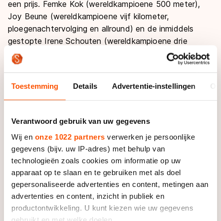
een prijs. Femke Kok (wereldkampioene 500 meter),
Joy Beune (wereldkampioene vijf kilometer,
ploegenachtervolging en allround) en de inmiddels
gestopte Irene Schouten (wereldkampioene drie
kilometer, mass start en ploegenachtervolging) staan
op de zogenoemde shortlist voor Sportvrouw van het
Jaar. Schouten ging in 2022 met de prijs aan de haal
Toestemming
Details
Advertentie-instellingen
Ov
na haar drie gouden plakken van Beijing.
De man die mede verantwoordelijk is voor al die
Verantwoord gebruik van uw gegevens
successen, Jillert Anema, maakt eveneens kans op een
Wij en
onze 1022 partners
verwerken je persoonlijke
onderscheiding. De 69-jarige Fries heeft behalve met
gegevens (bijv. uw IP-adres) met behulp van
Schouten ook met Marijke Groenewoud dit jaar
technologieën zoals cookies om informatie op uw
successen behaald met onder meer drie Europese
apparaat op te slaan en te gebruiken met als doel
titels. Erik Bouwman (IKO – X2O) en Gerard van Velde
gepersonaliseerde advertenties en content, metingen aan
(Reggeborgh) zijn twee andere kanshebbers voor de
advertenties en content, inzicht in publiek en
titel Coach van het Jaar. Patrick Roest is door zijn
productontwikkeling. U kunt kiezen wie uw gegevens
wereldtitel vijf kilometer genomineerd in de categorie
gebruikt en met welke doelen.