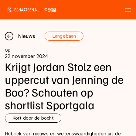
Tickets
Zoeken
Nieuws
Langebaan
Nieuws
Op
22 november 2024
Kalender
Krijgt Jordan Stolz een
uppercut van Jenning de
Disciplines
Boo? Schouten op
Marathon
Uitslagen
shortlist Sportgala
Langebaan
Langebaan
Shorttrack
Tijden & historie
Kort door de bocht
Shorttrack
Inlineskaten
Ranglijsten Langebaan
Marathon
Rubriek van nieuws en wetenswaardigheden uit de
Kunstschaatsen