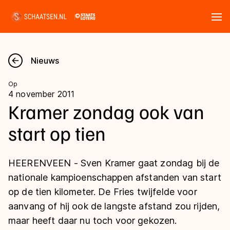
Tickets
Zoeken
Nieuws
Nieuws
Op
4 november 2011
Kalender
Kramer zondag ook van
start op tien
Disciplines
Marathon
Uitslagen
HEERENVEEN - Sven Kramer gaat zondag bij de
Langebaan
nationale kampioenschappen afstanden van start
Langebaan
op de tien kilometer. De Fries twijfelde voor
Shorttrack
Tijden & historie
aanvang of hij ook de langste afstand zou rijden,
Shorttrack
Inlineskaten
maar heeft daar nu toch voor gekozen.
Ranglijsten Langebaan
Marathon
Kunstschaatsen