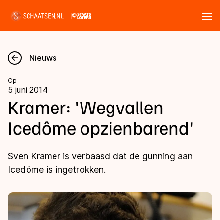
Tickets
Zoeken
Nieuws
Nieuws
Op
5 juni 2014
Kalender
Kramer: 'Wegvallen
Icedôme opzienbarend'
Disciplines
Marathon
Uitslagen
Sven Kramer is verbaasd dat de gunning aan
Langebaan
Icedôme is ingetrokken.
Langebaan
Shorttrack
Tijden & historie
Shorttrack
Inlineskaten
Ranglijsten Langebaan
Marathon
Kunstschaatsen