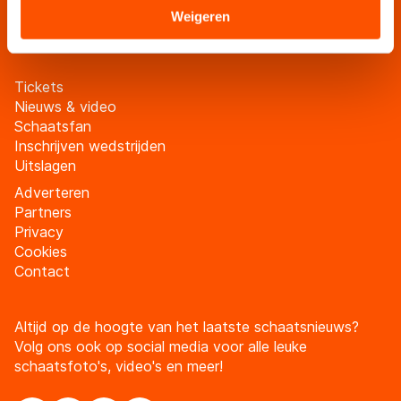
Sommige partners kunnen gegevens doorgeven aan
Weigeren
Meld je aan
landen buiten de EU, zoals de VS, waar mogelijk geen
adequaat beschermingsniveau geldt volgens de GDPR.
Door op ‘Toestaan’ te klikken, stemt u in met deze
Tickets
overdracht. Meer informatie vindt u in ons
cookiebeleid
.
Nieuws & video
Schaatsfan
Inschrijven wedstrijden
Uitslagen
Adverteren
Partners
Privacy
Cookies
Contact
Altijd op de hoogte van het laatste schaatsnieuws?
Volg ons ook op social media voor alle leuke
schaatsfoto's, video's en meer!