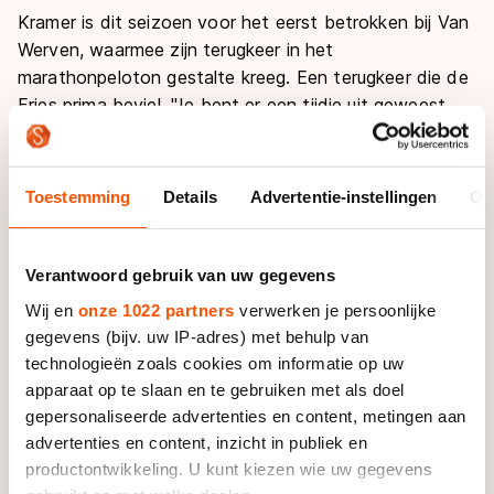
De weg op
Kramer is dit seizoen voor het eerst betrokken bij Van
Persoonlijke records & tijden
Inlineskaten
Schoonrijden
Werven, waarmee zijn terugkeer in het
Inschrijven wedstrijden
Historie & statistiek
Schaatsfans
Kunstschaatsen
marathonpeloton gestalte kreeg. Een terugkeer die de
Natuurijs
Algemene Nederlandse Schaatstijd
Fries prima beviel. "Je bent er een tijdje uit geweest,
Alles voor jou als schaatsfan
maar als je terug bent voelt het na een beetje
Deze zomer de weg op
Olympische Spelen
gewenning ook weer heel goed", stelt hij.
Evenementen
Waar kan ik schaatsen en skaten?
Toestemming
Details
Advertentie-instellingen
Ov
Olympische Spelen
Tickets
Niettemin zou het best kunnen dat zijn terugkeer tot
Medaille overzicht
één seizoen beperkt blijft. Het heeft er alle schijn van
Livestreams
dat bij Van Werven volgend seizoen iemand anders de
Verantwoord gebruik van uw gegevens
Medaillespiegel
Word schaatsfan!
touwtjes in handen heeft en daarbij lijkt René
Wij en
onze 1022 partners
verwerken je persoonlijke
Olympische uitslagen
Ruitenberg een serieuze gegadigde. Kramer wordt dan
Winacties
gegevens (bijv. uw IP-adres) met behulp van
bedankt voor bewezen diensten.
Van Jong tot Goud verhalen
technologieën zoals cookies om informatie op uw
apparaat op te slaan en te gebruiken met als doel
"Het is nog niet definitief, maar ik heb wel het gevoel
gepersonaliseerde advertenties en content, metingen aan
dat het die kant uitgaat", aldus Kramer, die dat wel
advertenties en content, inzicht in publiek en
betreurt. "Je staat er nu weer in, bent weer gewend
productontwikkeling. U kunt kiezen wie uw gegevens
aan het peloton en dan is het zonde als het zo snel