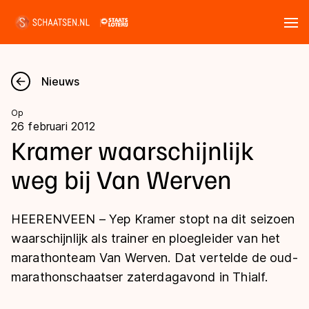
Tickets
Zoeken
Nieuws
Nieuws
Op
26 februari 2012
Kalender
Kramer waarschijnlijk
weg bij Van Werven
Disciplines
Marathon
Uitslagen
HEERENVEEN – Yep Kramer stopt na dit seizoen
Langebaan
waarschijnlijk als trainer en ploegleider van het
Langebaan
marathonteam Van Werven. Dat vertelde de oud-
Shorttrack
Tijden & historie
marathonschaatser zaterdagavond in Thialf.
Shorttrack
Inlineskaten
Ranglijsten Langebaan
Marathon
Kunstschaatsen