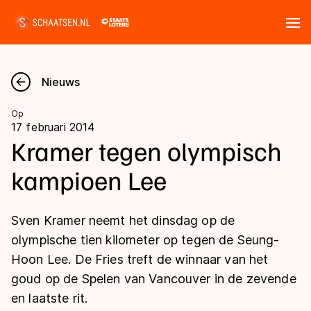
Tickets
Zoeken
Nieuws
Nieuws
Op
17 februari 2014
Kalender
Kramer tegen olympisch
kampioen Lee
Disciplines
Marathon
Uitslagen
Sven Kramer neemt het dinsdag op de
Langebaan
olympische tien kilometer op tegen de Seung-
Langebaan
Hoon Lee. De Fries treft de winnaar van het
Shorttrack
Tijden & historie
goud op de Spelen van Vancouver in de zevende
Shorttrack
Inlineskaten
en laatste rit.
Ranglijsten Langebaan
Marathon
Kunstschaatsen