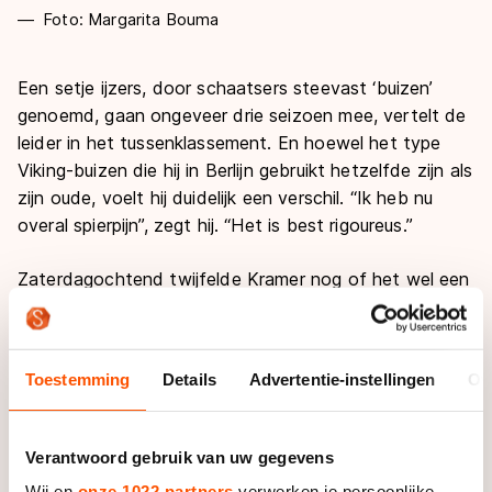
Foto: Margarita Bouma
Een setje ijzers, door schaatsers steevast ‘buizen’
genoemd, gaan ongeveer drie seizoen mee, vertelt de
leider in het tussenklassement. En hoewel het type
Viking-buizen die hij in Berlijn gebruikt hetzelfde zijn als
zijn oude, voelt hij duidelijk een verschil. “Ik heb nu
overal spierpijn”, zegt hij. “Het is best rigoureus.”
Zaterdagochtend twijfelde Kramer nog of het wel een
goed idee was, maar besloot het uiteindelijk toch te
doen. “Ik ben ervan overtuigd dat ik beter kan
sprinten op deze buizen”, zegt hij. En nog een maandje
Toestemming
Details
Advertentie-instellingen
Ov
wachten met het nieuwe materiaal om er in de zomer
langzaam aan te wennen was geen optie. “Je moet er
wedstrijden mee rijden. Dat is altijd anders dan in
Verantwoord gebruik van uw gegevens
training.”
Wij en
onze 1022 partners
verwerken je persoonlijke