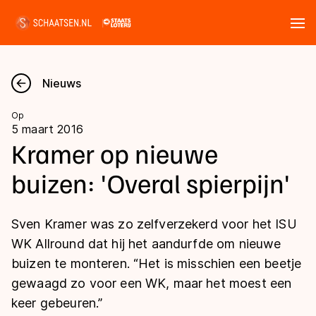
Tickets
Zoeken
Nieuws
Nieuws
Op
5 maart 2016
Kalender
Kramer op nieuwe
buizen: 'Overal spierpijn'
Disciplines
Marathon
Uitslagen
Sven Kramer was zo zelfverzekerd voor het ISU
Langebaan
WK Allround dat hij het aandurfde om nieuwe
Langebaan
buizen te monteren. “Het is misschien een beetje
Shorttrack
Tijden & historie
gewaagd zo voor een WK, maar het moest een
Shorttrack
Inlineskaten
keer gebeuren.”
Ranglijsten Langebaan
Marathon
Kunstschaatsen