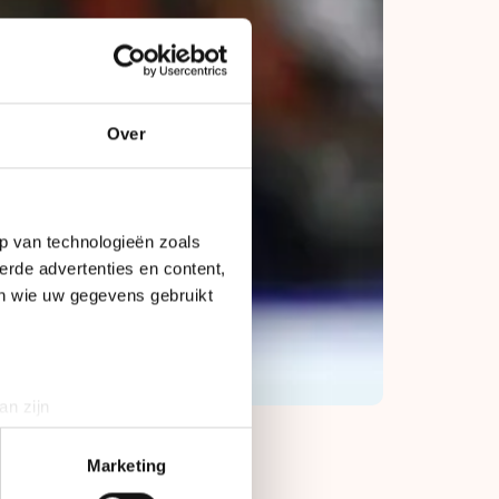
Over
p van technologieën zoals
erde advertenties en content,
en wie uw gegevens gebruikt
an zijn
rinting)
t
detailgedeelte
in. U kunt uw
Marketing