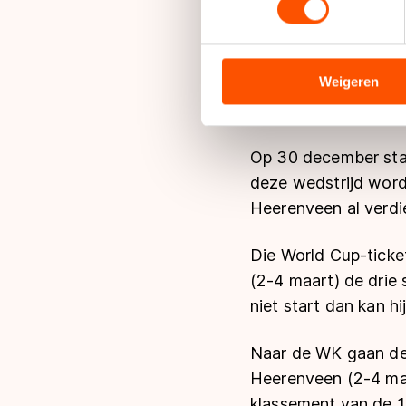
Kramer heeft tegen
de KNSB Schaatsweek 
We gebruiken cookies om cont
Essent EK Allround. 
analyseren. We delen informa
analyse. Zij kunnen deze com
Weigeren
kan nemen. "Ik zou d
hun services. Sommige partn
gesproken moet wor
adequaat beschermingsniveau
Meer informatie vindt u in o
Op 30 december staa
deze wedstrijd word
Heerenveen al verdi
Die World Cup-ticke
(2-4 maart) de drie
niet start dan kan h
Naar de WK gaan de
Heerenveen (2-4 maa
klassement van de 1