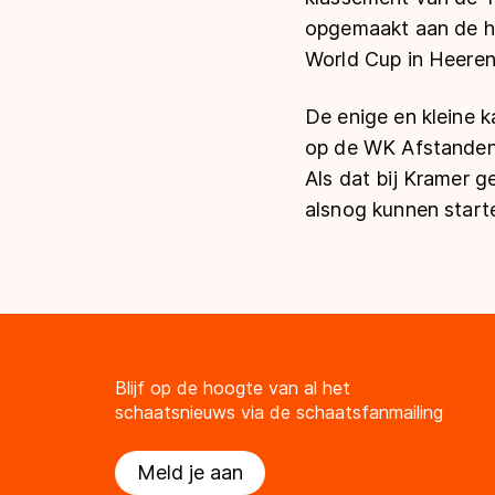
opgemaakt aan de ha
World Cup in Heere
De enige en kleine k
op de WK Afstanden
Als dat bij Kramer g
alsnog kunnen start
Blijf op de hoogte van al het
schaatsnieuws via de schaatsfanmailing
Meld je aan