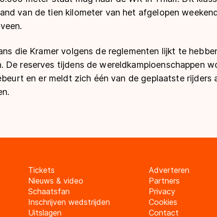
nd van de tien kilometer van het afgelopen weekend
nveen.
ans die Kramer volgens de reglementen lijkt te hebben
. De reserves tijdens de wereldkampioenschappen 
ebeurt en er meldt zich één van de geplaatste rijders a
en.
Tickets
Adverteren
Nieuws & video
Partners
Schaatsfan
Privacy
Inschrijven wedstrijden
Cookies
Uitslagen
Contact