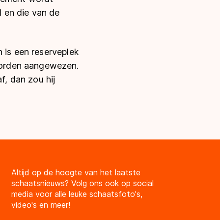
 en die van de
 is een reserveplek
worden aangewezen.
f, dan zou hij
Altijd op de hoogte van het laatste
schaatsnieuws? Volg ons ook op social
media voor alle leuke schaatsfoto's,
video's en meer!