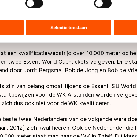
over de camera van de
NOS
laten weten dat hij niet v
die afstand te rijden. Het is wat de TVM-rijder betr
ent en advertenties te personaliseren, socialmediafuncties te 
Hij denkt niet dat hij daarmee per definitie niet aan
tie over uw gebruik van onze site met onze partners voor social
bineren met andere gegevens die u aan hen heeft verstrekt of d
Selectie toestaan
at niet één, twee, drie accepteren en ik denk dat da
ers kunnen gegevens doorgeven aan landen buiten de EU, zoal
den."
 geldt volgens de GDPR. Door op ‘Toestaan’ te klikken, stemt u
ns
cookiebeleid
.
t een kwalificatiewedstrijd over 10.000 meter op he
en twee Essent World Cup-tickets vergeven. Drie star
end door Jorrit Bergsma, Bob de Jong en Bob de Vrie
ts zijn van belang omdat tijdens de Essent ISU Worl
 startbewijzen voor de WK Afstanden worden vergeve
ij zich dus ook niet voor de WK kwalificeren.
 beste twee Nederlanders van de volgende wereldbek
rt 2012) zich kwalificeren. Ook de Nederlander die h
0.000 meter staat mag naar de WK in Thialf. Dit kla