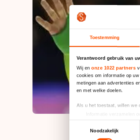
Toestemming
Verantwoord gebruik van u
Wij en
onze 1022 partners
v
cookies om informatie op uw 
metingen aan advertenties en
en met welke doelen.
Als u het toestaat, willen we
Informatie verzamelen ov
Uw apparaat identificere
Toestemmingsselectie
Lees meer over hoe uw perso
Noodzakelijk
toestemming op elk moment wi