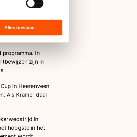
an plan is om tijdens
eft te dicht op het
bieden en websiteverkeer te
 de WK Afstanden deel
 media, advertenties en
ie zij hebben verzameld via
Alles toestaan
ar nog over
s de VS, waar mogelijk geen
 in met deze overdracht.
t programma. In
tbewijzen zijn in
s.
d Cup in Heerenveen
n. Als Kramer daar
erwedstrijd in
et hoogste in het
ssement wordt