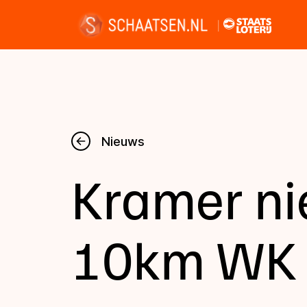
Nieuws
Nieuws
Kramer nie
Kalender
Disciplines
10km WK
Uitslagen