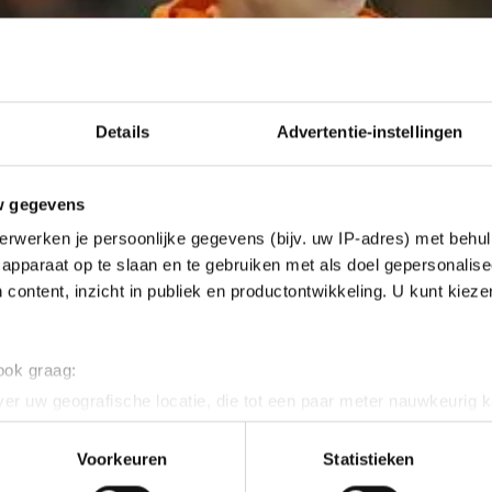
Details
Advertentie-instellingen
w gegevens
erwerken je persoonlijke gegevens (bijv. uw IP-adres) met behul
apparaat op te slaan en te gebruiken met als doel gepersonalise
 content, inzicht in publiek en productontwikkeling. U kunt kiez
 ook graag:
er uw geografische locatie, die tot een paar meter nauwkeurig k
n door het actief te scannen op specifieke eigenschappen (fingerp
onlijke gegevens worden verwerkt en stel uw voorkeuren in he
Voorkeuren
Statistieken
jzigen of intrekken in de Cookieverklaring.