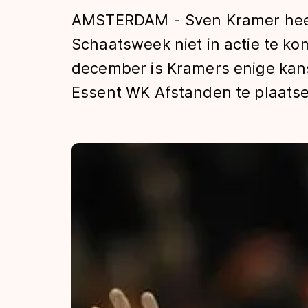
Tijden & historie
AMSTERDAM - Sven Kramer heef
Schaatsweek niet in actie te kom
december is Kramers enige kan
De weg op
Essent WK Afstanden te plaatse
Schaatsfans
Olympische Spe