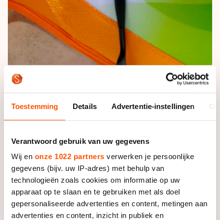
De weg op
Persoonlijke records & tijden
Inlineskaten
Schoonrijden
Inschrijven wedstrijden
Historie & statistiek
Schaatsfans
Kunstschaatsen
Natuurijs
Algemene Nederlandse Schaatstijd
Alles voor jou als schaatsfan
Deze zomer de weg op
Olympische Spelen
Evenementen
Waar kan ik schaatsen en skaten?
Olympische Spelen
Tickets
Medaille overzicht
Toestemming
Details
Advertentie-instellingen
Ov
Livestreams
Medaillespiegel
Word schaatsfan!
Olympische uitslagen
Verantwoord gebruik van uw gegevens
Winacties
Wij en
onze 1022 partners
verwerken je persoonlijke
Van Jong tot Goud verhalen
gegevens (bijv. uw IP-adres) met behulp van
technologieën zoals cookies om informatie op uw
apparaat op te slaan en te gebruiken met als doel
gepersonaliseerde advertenties en content, metingen aan
advertenties en content, inzicht in publiek en
In 2010, tijdens de Olympische Spelen in Vancouver