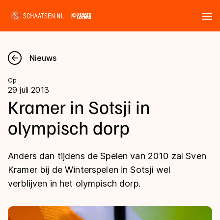
Tickets
Zoeken
Nieuws
Nieuws
Op
29 juli 2013
Kalender
Kramer in Sotsji in
olympisch dorp
Disciplines
Marathon
Uitslagen
Anders dan tijdens de Spelen van 2010 zal Sven
Langebaan
Kramer bij de Winterspelen in Sotsji wel
Langebaan
verblijven in het olympisch dorp.
Shorttrack
Tijden & historie
Shorttrack
Inlineskaten
Ranglijsten Langebaan
Marathon
Kunstschaatsen