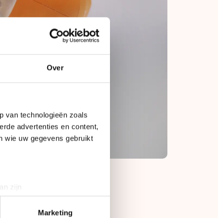
Over
p van technologieën zoals
erde advertenties en content,
en wie uw gegevens gebruikt
an zijn
rinting)
n greep ook de
t
detailgedeelte
in. U kunt uw
Marketing