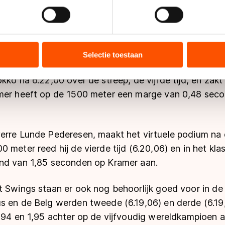
jzigen of intrekken in de Cookieverklaring.
vijf kilometer stond Kramer zeven seconden achter 
ent en advertenties te personaliseren, socialmediafuncties te 
oor twee ronden voor de finish al kwijt, waarna Kram
tie over uw gebruik van onze site met onze partners voor social
iddenterrein verliet.
bineren met andere gegevens die u aan hen heeft verstrekt of d
Selectie toestaan
ers kunnen gegevens doorgeven aan landen buiten de EU, zoal
 geldt volgens de GDPR. Door op ‘Toestaan’ te klikken, stemt u
kko na 6.22,00 over de streep, de vijfde tijd, en zakt
ns
cookiebeleid
.
mer heeft op de 1500 meter een marge van 0,48 seco
erre Lunde Pederesen, maakt het virtuele podium na 
 meter reed hij de vierde tijd (6.20,06) en in het klas
nd van 1,85 seconden op Kramer aan.
 Swings staan er ook nog behoorlijk goed voor in de 
s en de Belg werden tweede (6.19,06) en derde (6.19
,94 en 1,95 achter op de vijfvoudig wereldkampioen a