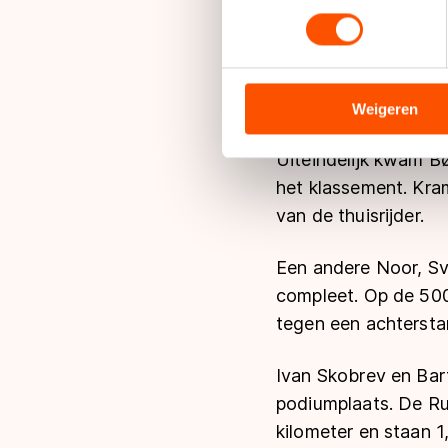
toestemming op elk moment wi
Voorafgaand aan de 
We gebruiken cookies om cont
voorsprong was de N
analyseren. We delen informa
van zijn zaak - het m
analyse. Zij kunnen deze com
Weigeren
hun services. Sommige partn
adequaat beschermingsniveau
Uiteindelijk kwam Bø
Meer informatie vindt u in o
het klassement. Kra
van de thuisrijder.
Een andere Noor, Sv
compleet. Op de 5000
tegen een achtersta
Ivan Skobrev en Bart
podiumplaats. De Ru
kilometer en staan 1