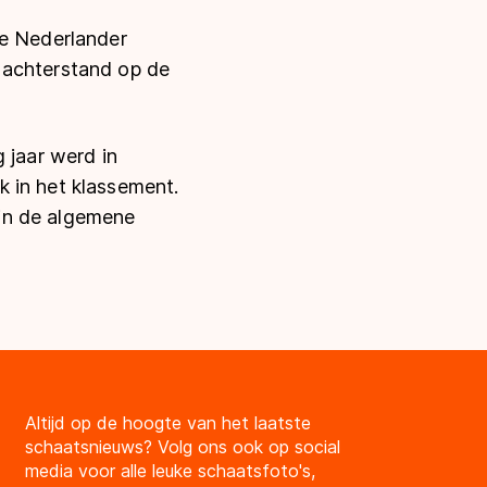
te Nederlander
 achterstand op de
 jaar werd in
 in het klassement.
in de algemene
Altijd op de hoogte van het laatste
schaatsnieuws? Volg ons ook op social
media voor alle leuke schaatsfoto's,