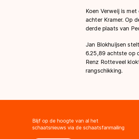
Koen Verweij is met
achter Kramer. Op d
derde plaats van Pe
Jan Blokhuijsen stel
6.25,89 achtste op 
Renz Rotteveel klok
rangschikking.
Blijf op de hoogte van al het
schaatsnieuws via de schaatsfanmailing