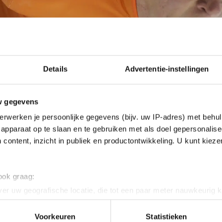
Details
Advertentie-instellingen
w gegevens
erwerken je persoonlijke gegevens (bijv. uw IP-adres) met behul
apparaat op te slaan en te gebruiken met als doel gepersonalise
 content, inzicht in publiek en productontwikkeling. U kunt kiez
 ook graag:
er uw geografische locatie, die tot een paar meter nauwkeurig k
n door het actief te scannen op specifieke eigenschappen (fingerp
mar na 6.13,42 over de streep, won de 5000 meter e
onlijke gegevens worden verwerkt en stel uw voorkeuren in he
Voorkeuren
Statistieken
klassement na twee afstanden.