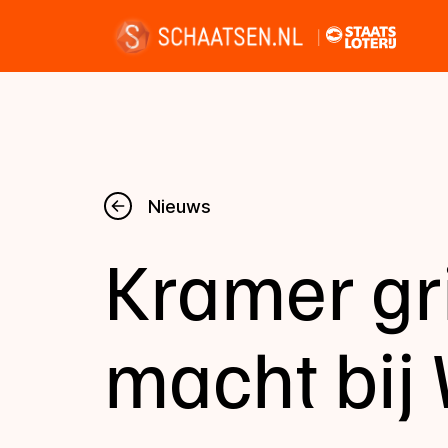
Nieuws
Nieuws
Kramer gri
Kalender
Disciplines
macht bij
Uitslagen