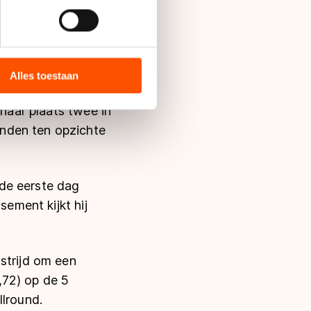
op Bøkko. Die
bieden en websiteverkeer te
er - kennelijk zeker
 media, advertenties en
ie zij hebben verzameld via
Alles toestaan
s de VS, waar mogelijk geen
 in met deze overdracht.
 naar plaats twee in
nden ten opzichte
de eerste dag
sement kijkt hij
strijd om een
,72) op de 5
llround.