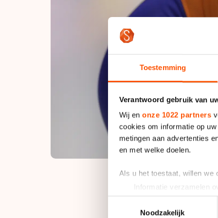
Toestemming
Verantwoord gebruik van u
Wij en
onze 1022 partners
v
cookies om informatie op uw 
metingen aan advertenties en
en met welke doelen.
Als u het toestaat, willen we
Informatie verzamelen ov
Uw apparaat identificere
Toestemmingsselectie
De Fries kwam in Ha
Lees meer over hoe uw perso
Noodzakelijk
macht in het tussen