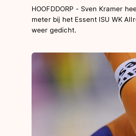
Tijden & historie
HOOFDDORP - Sven Kramer heeft
meter bij het Essent ISU WK All
weer gedicht.
De weg op
Schaatsfans
Olympische Spe