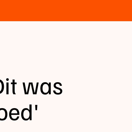
Dit was
oed'