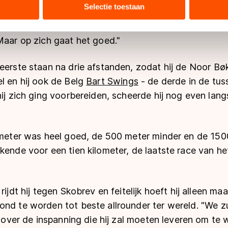
bineren met andere gegevens die u aan hen heeft verstrekt of d
Selectie toestaan
ers kunnen gegevens doorgeven aan landen buiten de EU, zoal
k rijd ze niet zo vaak en het is niet mijn specialiteit 
 geldt volgens de GDPR. Door op ‘Toestaan’ te klikken, stemt u
Maar op zich gaat het goed."
ns
cookiebeleid
.
eerste staan na drie afstanden, zodat hij de Noor Bø
l en hij ook de Belg
Bart Swings
- de derde in de tus
hij zich ging voorbereiden, scheerde hij nog even lan
lometer was heel goed, de 500 meter minder en de 1
kende voor een tien kilometer, de laatste race van he
rijdt hij tegen Skobrev en feitelijk hoeft hij alleen m
nd te worden tot beste allrounder ter wereld. "We zu
ij over de inspanning die hij zal moeten leveren om te 