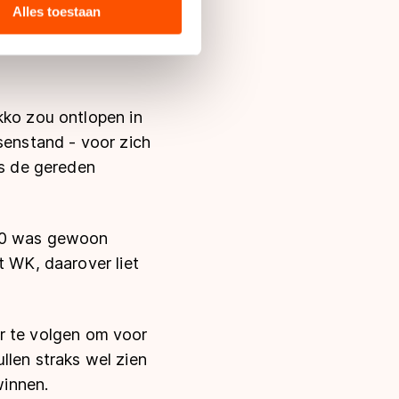
ie zij hebben verzameld via
Alles toestaan
s de VS, waar mogelijk geen
en dan moet hij nu in
 in met deze overdracht.
kko zou ontlopen in
senstand - voor zich
gs de gereden
500 was gewoon
t WK, daarover liet
aar te volgen om voor
llen straks wel zien
winnen.