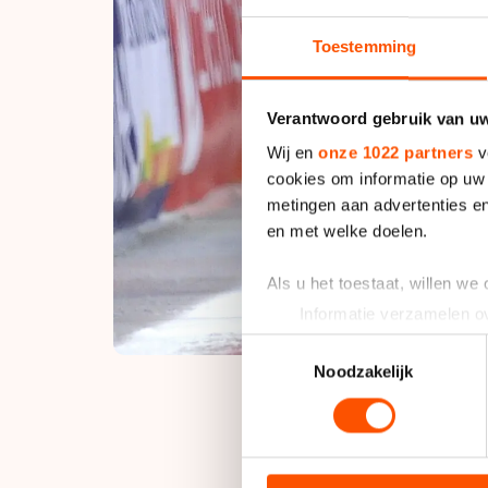
Toestemming
Verantwoord gebruik van u
Wij en
onze 1022 partners
v
cookies om informatie op uw 
metingen aan advertenties en
en met welke doelen.
Als u het toestaat, willen we
Informatie verzamelen ov
Uw apparaat identificere
Toestemmingsselectie
Lees meer over hoe uw perso
Noodzakelijk
toestemming op elk moment wi
We gebruiken cookies om cont
"Het was goed genoe
analyseren. We delen informa
verloor van de winn