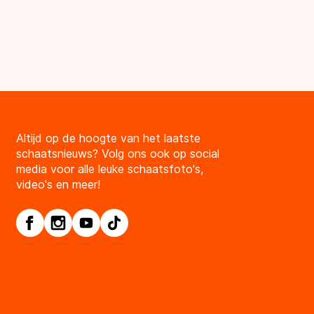
Altijd op de hoogte van het laatste
schaatsnieuws? Volg ons ook op social
media voor alle leuke schaatsfoto's,
video's en meer!