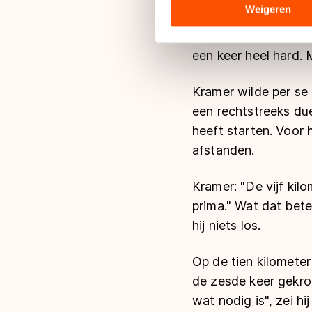
analyse. Zij kunnen deze com
Weigeren
hun services. Sommige partn
"Dit was een zware. I
adequaat beschermingsniveau
een keer heel hard. 
Meer informatie vindt u in o
Kramer wilde per se 
een rechtstreeks due
heeft starten. Voor 
afstanden.
Kramer: "De vijf ki
prima." Wat dat bete
hij niets los.
Op de tien kilometer 
de zesde keer gekroo
wat nodig is", zei h