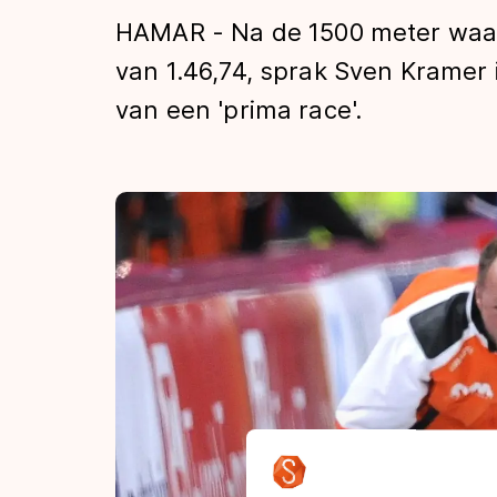
Tijden & historie
HAMAR - Na de 1500 meter waarin
van 1.46,74, sprak Sven Kramer 
van een 'prima race'.
De weg op
Schaatsfans
Olympische Spe