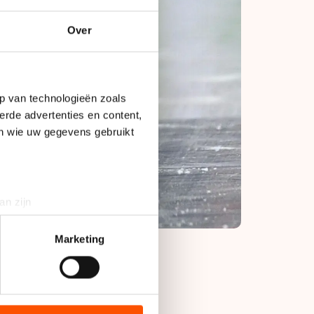
Over
p van technologieën zoals
erde advertenties en content,
en wie uw gegevens gebruikt
an zijn
rinting)
t
detailgedeelte
in. U kunt uw
Marketing
bieden en websiteverkeer te
chtstreeks duel
 media, advertenties en