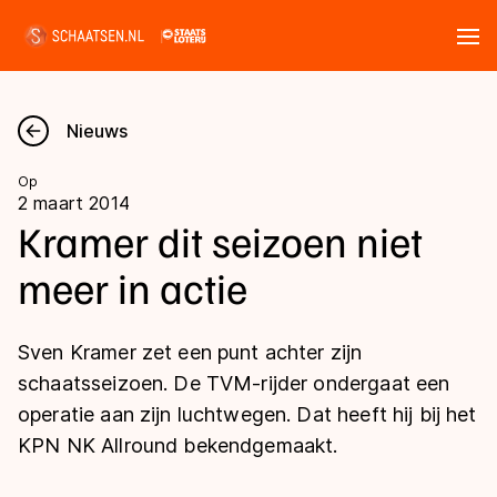
Tickets
Zoeken
Nieuws
Nieuws
Op
2 maart 2014
Kalender
Kramer dit seizoen niet
meer in actie
Disciplines
Marathon
Uitslagen
Sven Kramer zet een punt achter zijn
Langebaan
schaatsseizoen. De TVM-rijder ondergaat een
Langebaan
operatie aan zijn luchtwegen. Dat heeft hij bij het
Shorttrack
Tijden & historie
KPN NK Allround bekendgemaakt.
Shorttrack
Inlineskaten
Ranglijsten Langebaan
Marathon
Kunstschaatsen