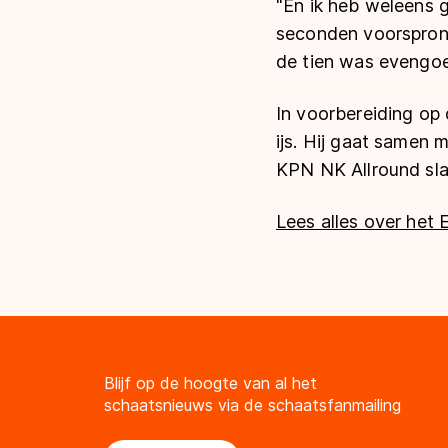
"En ik heb weleens 
seconden voorsprong
de tien was evengoe
In voorbereiding op
ijs. Hij gaat samen
KPN NK Allround slaa
Lees alles over het 
Blijf op de hoogte van al het
schaatsnieuws via de schaatsfanmailing