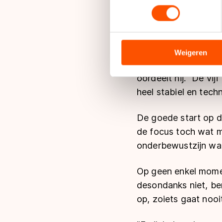
toestemming op elk moment wi
met het volgende be
Afstanden."
We gebruiken cookies om cont
analyseren. We delen informa
Toch neemt Kramer n
analyse. Zij kunnen deze com
Weigeren
toernooi. Dat was m
hun services. Sommige partn
adequaat beschermingsniveau
oordeelt hij. "De vi
Meer informatie vindt u in o
heel stabiel en tech
De goede start op de
de focus toch wat mi
onderbewustzijn wat
Op geen enkel momen
desondanks niet, be
op, zoiets gaat nooit