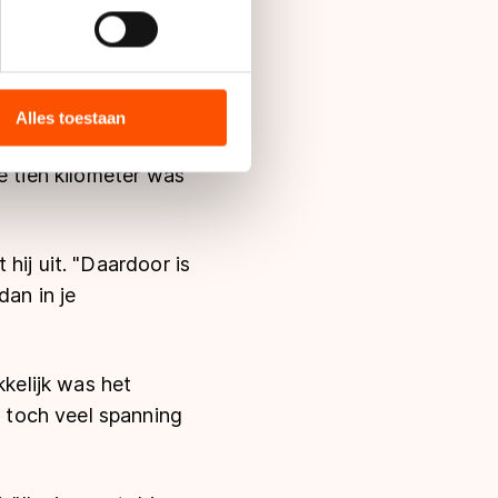
 blik nu op de WK
bieden en websiteverkeer te
 media, advertenties en
likken op het
ie zij hebben verzameld via
Alles toestaan
 erg goed zelfs",
s de VS, waar mogelijk geen
 in met deze overdracht.
e tien kilometer was
hij uit. "Daardoor is
dan in je
kelijk was het
 toch veel spanning