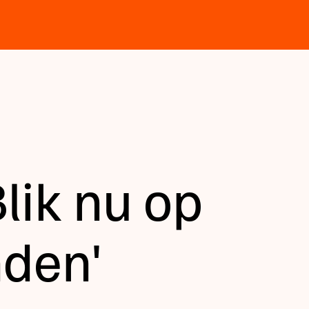
lik nu op
den'