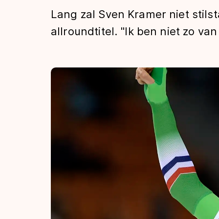
Tijden & historie
Lang zal Sven Kramer niet stilst
allroundtitel. "Ik ben niet zo van
De weg op
Schaatsfans
Olympische Spe