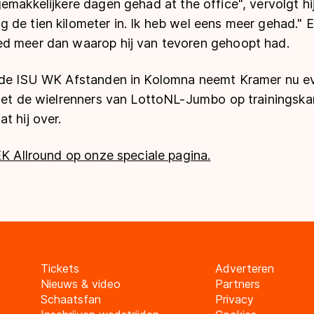
gemakkelijkere dagen gehad
at the office
", vervolgt hi
 de tien kilometer in. Ik heb wel eens meer gehad." 
d meer dan waarop hij van tevoren gehoopt had.
 de ISU WK Afstanden in Kolomna neemt Kramer nu even
 met de wielrenners van LottoNL-Jumbo op trainingsk
t hij over.
EK Allround op onze speciale pagina.
Tickets
Adverteren
Nieuws & video
Partners
Schaatsfan
Privacy