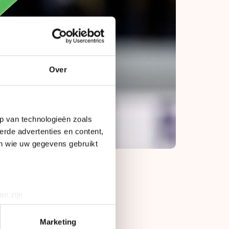
Over
p van technologieën zoals
erde advertenties en content,
en wie uw gegevens gebruikt
an zijn
rinting)
n van Denis Yuskov
t
detailgedeelte
in. U kunt uw
Marketing
 altijd alweer snel