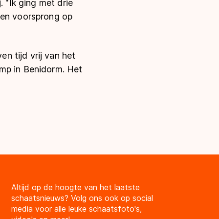
j. "Ik ging met drie
Een voorsprong op
 tijd vrij van het
amp in Benidorm. Het
Altijd op de hoogte van het laatste
schaatsnieuws? Volg ons ook op social
media voor alle leuke schaatsfoto's,