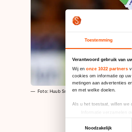
Toestemming
Verantwoord gebruik van u
Wij en
onze 1022 partners
v
cookies om informatie op uw 
metingen aan advertenties en
en met welke doelen.
Foto: Huub Snoep
Als u het toestaat, willen we
Informatie verzamelen ov
Uw apparaat identificere
Toestemmingsselectie
"Het is jammer dat 
Lees meer over hoe uw perso
Noodzakelijk
voor de tien kilomet