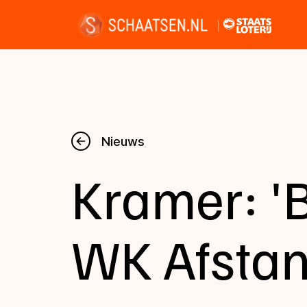
Nieuws
Nieuws
Kramer: 'B
Kalender
Disciplines
WK Afstan
Uitslagen