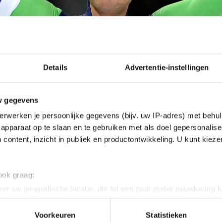
Details
Advertentie-instellingen
w gegevens
erwerken je persoonlijke gegevens (bijv. uw IP-adres) met behul
apparaat op te slaan en te gebruiken met als doel gepersonalise
 content, inzicht in publiek en productontwikkeling. U kunt kiez
 ook graag:
er uw geografische locatie, die tot een paar meter nauwkeurig k
n door het actief te scannen op specifieke eigenschappen (fingerp
het toernooi wat gedevalueerd was door het afzegge
onlijke gegevens worden verwerkt en stel uw voorkeuren in he
Voorkeuren
Statistieken
er en dat Sverre Lunde Pedersen ziek was, maar ik ben