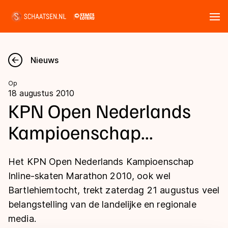
Tickets
Zoeken
Nieuws
Nieuws
Op
18 augustus 2010
Kalender
KPN Open Nederlands
Kampioenschap...
Disciplines
Marathon
Uitslagen
Het KPN Open Nederlands Kampioenschap
Langebaan
Inline-skaten Marathon 2010, ook wel
Langebaan
Bartlehiemtocht, trekt zaterdag 21 augustus veel
Shorttrack
Tijden & historie
belangstelling van de landelijke en regionale
Shorttrack
Inlineskaten
media.
Ranglijsten Langebaan
Marathon
Kunstschaatsen