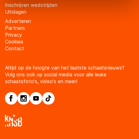
Inschrijven wedstrijden
Door op ‘Toestaan’ te klikken, stemt u in met deze
Uitslagen
overdracht. Meer informatie vindt u in ons
cookiebeleid
.
Adverteren
Partners
Privacy
Cookies
Contact
Altijd op de hoogte van het laatste schaatsnieuws?
Volg ons ook op social media voor alle leuke
schaatsfoto's, video's en meer!