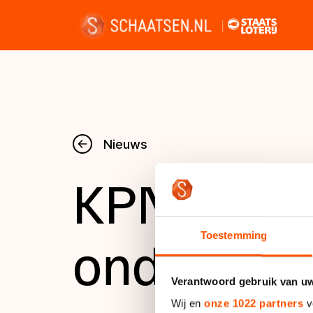
Nieuws
Nieuws
KPN brengt
Kalender
Disciplines
onder de 
Toestemming
Uitslagen
Verantwoord gebruik van u
Wij en
onze 1022 partners
v