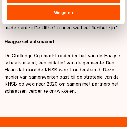
verstrekt of die zij hebben verzameld via hun services.
Sommige partners kunnen gegevens doorgeven aan
Weigeren
"Ik heb al diverse alternatieve wedstrijdschema’s klaar
landen buiten de EU, zoals de VS, waar mogelijk geen
liggen voor het geval de toeloop te groot wordt. Maar
adequaat beschermingsniveau geldt volgens de GDPR.
mede dankzij De Uithof kunnen we heel flexibel zijn."
Door op ‘Toestaan’ te klikken, stemt u in met deze
overdracht. Meer informatie vindt u in ons
cookiebeleid
.
Haagse schaatsmaand
De Challenge Cup maakt onderdeel uit van de Haagse
schaatsmaand, een initiatief van de gemeente Den
Haag dat door de KNSB wordt ondersteund. Deze
manier van samenwerken past bij de strategie van de
KNSB op weg naar 2020 om samen met partners het
schaatsen verder te ontwikkelen.