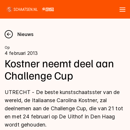
Tickets
Zoeken
Nieuws
Nieuws
Op
4 februari 2013
Kalender
Kostner neemt deel aan
Challenge Cup
Disciplines
Marathon
Uitslagen
UTRECHT - De beste kunstschaatsster van de
Langebaan
wereld, de Italiaanse Carolina Kostner, zal
Langebaan
deelnemen aan de Challenge Cup, die van 21 tot
Shorttrack
Tijden & historie
en met 24 februari op De Uithof in Den Haag
Shorttrack
Inlineskaten
wordt gehouden.
Ranglijsten Langebaan
Marathon
Kunstschaatsen