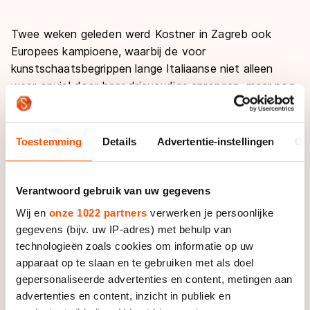
Twee weken geleden werd Kostner in Zagreb ook
Europees kampioene, waarbij de voor
kunstschaatsbegrippen lange Italiaanse niet alleen
weer opviel door haar drievoudige sprongen, maar nog
meer door haar bijzondere gratie en elegantie.
Behalve wereldkampioene Kostner heeft ook haar
Toestemming
Details
Advertentie-instellingen
Ov
langenote Valentina Marchei (4e op het EK) zich
gemeld. Eerder al schreef de Zweedse ster Viktoria
Helgesson in voor de wedstrijden in Den Haag,
Verantwoord gebruik van uw gegevens
alsmede de Franse ster Mae-Bénénice Meite.
Wij en
onze 1022 partners
verwerken je persoonlijke
gegevens (bijv. uw IP-adres) met behulp van
Bij de mannen komen in ieder geval de titelverdediger
technologieën zoals cookies om informatie op uw
van vorig jaar, de Fransman Brian Joubert, voormalig
apparaat op te slaan en te gebruiken met als doel
wereldkampioen, maar ook de nummer twee van het
gepersonaliseerde advertenties en content, metingen aan
WK 2011, en de Japanner Takahiko Kuzoka in actie. In
advertenties en content, inzicht in publiek en
de komende weken worden nog meer inschrijvingen