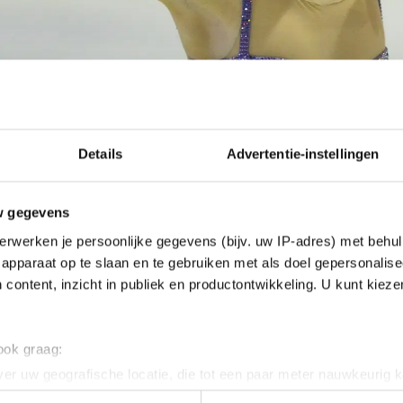
Details
Advertentie-instellingen
w gegevens
erwerken je persoonlijke gegevens (bijv. uw IP-adres) met behul
apparaat op te slaan en te gebruiken met als doel gepersonalise
 content, inzicht in publiek en productontwikkeling. U kunt kiez
 ook graag:
er uw geografische locatie, die tot een paar meter nauwkeurig k
n door het actief te scannen op specifieke eigenschappen (fingerp