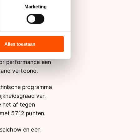
het ijs. Het publiek
t
detailgedeelte
in. U kunt uw
Marketing
evoudige rittberger
e dubbele axel
bieden en websiteverkeer te
 media, advertenties en
ie zij hebben verzameld via
Alles toestaan
eld. De artistieke
s de VS, waar mogelijk geen
e concurrentie
 in met deze overdracht.
voor performance een
rland vertoond.
echnische programma
ijkheidsgraad van
 het af tegen
met 57.12 punten.
 salchow en een