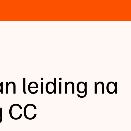
n leiding na
g CC