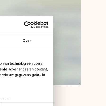
Over
p van technologieën zoals
erde advertenties en content,
en wie uw gegevens gebruikt
an zijn
rinting)