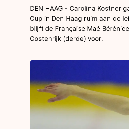
Tijden & historie
DEN HAAG - Carolina Kostner ga
Cup in Den Haag ruim aan de l
blijft de Française Maé Bérénice
De weg op
Oostenrijk (derde) voor.
Schaatsfans
Olympische Spe