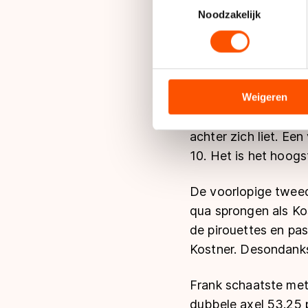
Kostner liet het publ
Lees meer over hoe uw perso
Noodzakelijk
keek ademloos naar 
toestemming op elk moment wi
en de combinatie va
kostte geen enkele 
We gebruiken cookies om cont
analyseren. We delen informa
analyse. Zij kunnen deze com
Weigeren
Vrijwel alle element
hun services. Sommige partn
kür leverde haar ee
adequaat beschermingsniveau
achter zich liet. Ee
Meer informatie vindt u in o
10. Het is het hoogs
De voorlopige tweed
qua sprongen als Ko
de pirouettes en pa
Kostner. Desondanks 
Frank schaatste met
dubbele axel 53.25 p