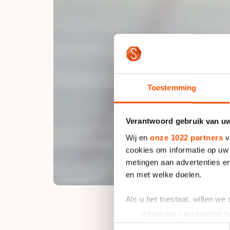
Toestemming
Verantwoord gebruik van u
Wij en
onze 1022 partners
v
cookies om informatie op uw 
metingen aan advertenties en
en met welke doelen.
Als u het toestaat, willen we
Informatie verzamelen ov
Uw apparaat identificere
Toestemmingsselectie