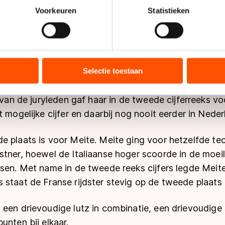
iek zien waar de term kunstrijden voor staat: kunst op 
onlijke gegevens worden verwerkt en stel uw voorkeuren in he
Voorkeuren
Statistieken
de 26-jarige Italiaanse. Ze schudde eenvoudig de dri
jzigen of intrekken in de Cookieverklaring.
n twee drievoudige toeloops uit haar mouw en ook d
moeite.
ent en advertenties te personaliseren, socialmediafuncties te 
tie over uw gebruik van onze site met onze partners voor social
bineren met andere gegevens die u aan hen heeft verstrekt of d
Selectie toestaan
en werden door de juryleden met extra punten beoorde
ers kunnen gegevens doorgeven aan landen buiten de EU, zoal
n score op van 72.51 punten, waarmee ze eenvoudig d
 geldt volgens de GDPR. Door op ‘Toestaan’ te klikken, stemt u
n van de juryleden gaf haar in de tweede cijferreeks 
ns
cookiebeleid
.
t mogelijke cijfer en daarbij nog nooit eerder in Nede
e plaats is voor Meite. Meite ging voor hetzelfde t
stner, hoewel de Italiaanse hoger scoorde in de moeil
ssen. Met name in de tweede reeks cijfers legde Meite
staat de Franse rijdster stevig op de tweede plaats 
 een drievoudige lutz in combinatie, een drievoudige
unten bij elkaar.