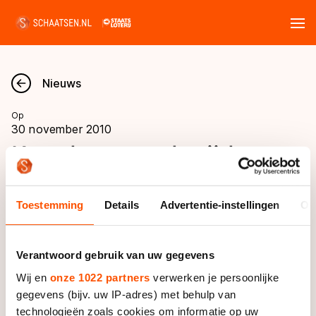
Tickets
Zoeken
Nieuws
Nieuws
Op
30 november 2010
Kalender
Kortebaanwedstrijd voor
dames
Disciplines
Toestemming
Details
Advertentie-instellingen
Ov
Marathon
Uitslagen
HOOGLAND - IJsclub 'Vooruitgang' organiseert
Langebaan
op woensdag 1 december een
Verantwoord gebruik van uw gegevens
Langebaan
kortebaanwedstrijd voor dames in Steggerda,
Shorttrack
Tijden & historie
Wij en
onze 1022 partners
verwerken je persoonlijke
Friesland. Dat heeft de KNSB bekend gemaakt.
Shorttrack
Inlineskaten
gegevens (bijv. uw IP-adres) met behulp van
Ranglijsten Langebaan
Marathon
technologieën zoals cookies om informatie op uw
Kunstschaatsen