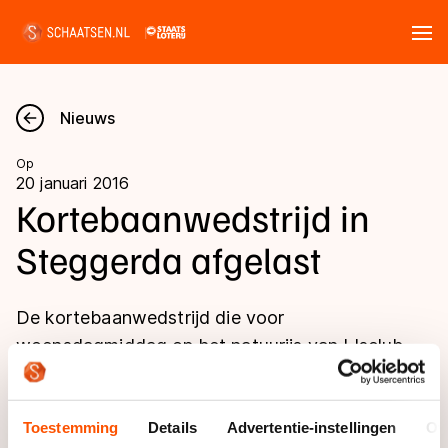
Tickets
Zoeken
Nieuws
Nieuws
Op
20 januari 2016
Kalender
Kortebaanwedstrijd in
Steggerda afgelast
Disciplines
Marathon
Uitslagen
De kortebaanwedstrijd die voor
Langebaan
woensdagmiddag op het natuurijs van IJsclub
Langebaan
Vooruitgang in Steggerda stond gepland, gaat
Shorttrack
Tijden & historie
niet door.
Shorttrack
Inlineskaten
Toestemming
Details
Advertentie-instellingen
Ov
Ranglijsten Langebaan
Marathon
Kunstschaatsen