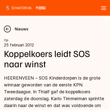
Tickets
Zoeken
Nieuws
Nieuws
Op
25 februari 2012
Kalender
Koppelkoers leidt SOS
naar winst
Disciplines
Marathon
Uitslagen
HEERENVEEN – SOS Kinderdorpen is de grote
Langebaan
winnaar geworden van de eerste KPN
Langebaan
Tweedaagse. In Thialf gaf de koppelkoers
Shorttrack
Tijden & historie
zaterdag de doorslag. Karlo Timmerman sprintte
Shorttrack
Inlineskaten
daarin naar de winst en dat was voldoende om
Ranglijsten Langebaan
Marathon
Kunstschaatsen