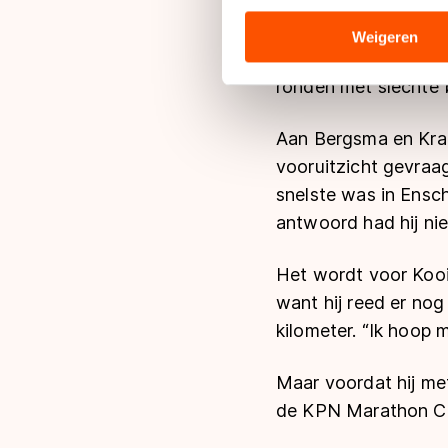
Ook had Kooiman al
analyseren. We delen informa
Daar had hij weliswa
analyse. Zij kunnen deze com
Weigeren
twintig ronden zijn 
hun services. Sommige partn
adequaat beschermingsniveau
ronden met slechte b
Meer informatie vindt u in o
Aan Bergsma en Kram
vooruitzicht gevra
snelste was in Ensc
antwoord had hij nie
Het wordt voor Koo
want hij reed er nog
kilometer. “Ik hoop 
Maar voordat hij met
de KPN Marathon Cup