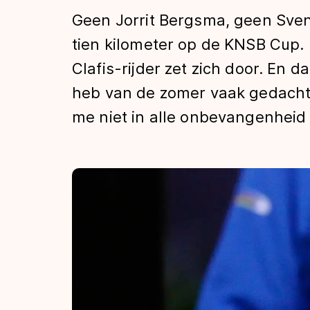
Tijden & historie
Geen Jorrit Bergsma, geen Sve
tien kilometer op de KNSB Cup. 
Clafis-rijder zet zich door. En d
De weg op
heb van de zomer vaak gedacht:
me niet in alle onbevangenhei
Schaatsfans
Olympische Spe