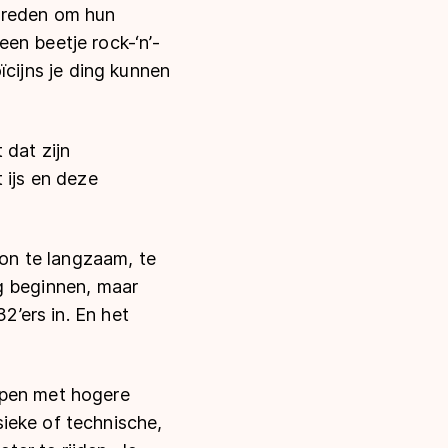
n reden om hun
en beetje rock-‘n’-
oïcijns je ding kunnen
 dat zijn
t ijs en deze
gon te langzaam, te
tig beginnen, maar
2’ers in. En het
open met hogere
ieke of technische,