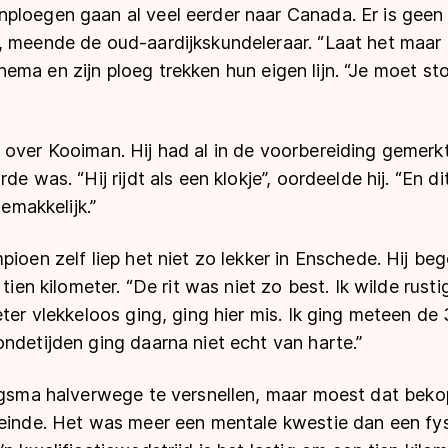
ploegen gaan al veel eerder naar Canada. Er is gee
 meende de oud-aardijkskundeleraar. “Laat het maar e
j. Anema en zijn ploeg trekken hun eigen lijn. “Je moet st
over Kooiman. Hij had al in de voorbereiding gemerkt
de was. “Hij rijdt als een klokje”, oordeelde hij. “En di
gemakkelijk.”
pioen zelf liep het niet zo lekker in Enschede. Hij be
 tien kilometer. “De rit was niet zo best. Ik wilde rus
ter vlekkeloos ging, ging hier mis. Ik ging meteen de 3
ndetijden ging daarna niet echt van harte.”
ergsma halverwege te versnellen, maar moest dat bek
 einde. Het was meer een mentale kwestie dan een fys