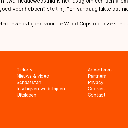
n kwalificatiewedstrijd is het lastig om een tien kilom
oed voor hebben”, stelt hij. “En vandaag lukte dat nie
electiewedstrijden voor de World Cups op onze specia
Tickets
Adverteren
Nieuws & video
Partners
Schaatsfan
Privacy
Inschrijven wedstrijden
Cookies
Uitslagen
Contact