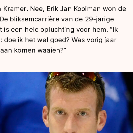
n Kramer. Nee, Erik Jan Kooiman won de
De bliksemcarrière van de 29-jarige
at is een hele opluchting voor hem. “Ik
 doe ik het wel goed? Was vorig jaar
d aan komen waaien?”
len