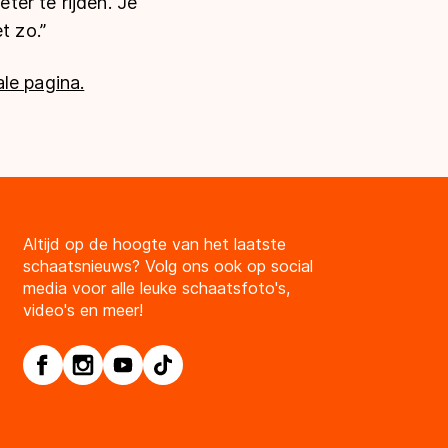
eter te rijden. Je
t zo.”
le pagina.
Altijd op de hoogte van het laatste
schaatsnieuws? Volg ons ook op social
media voor alle leuke schaatsfoto's,
video's en meer!