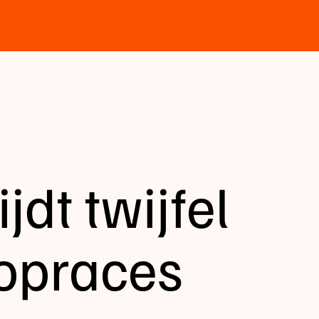
jdt twijfel
opraces