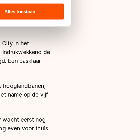
Cup in Amsterdam.
 media, advertenties en
st hij in de laatste
ie zij hebben verzameld via
Alles toestaan
“Ik reed er tachtig
s de VS, waar mogelijk geen
 in met deze overdracht.
City in het
o indrukwekkend de
gd. Een pasklaar
e hooglandbanen,
met name op de vijf
ry wacht eerst nog
g even voor thuis.