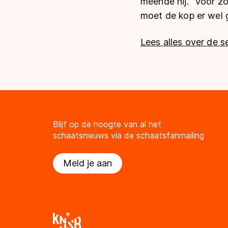
meende hij. “Voor zo’
moet de kop er wel g
Lees alles over de s
Blijf op de hoogte van al het
schaatsnieuws via de schaatsfanmailing
Meld je aan