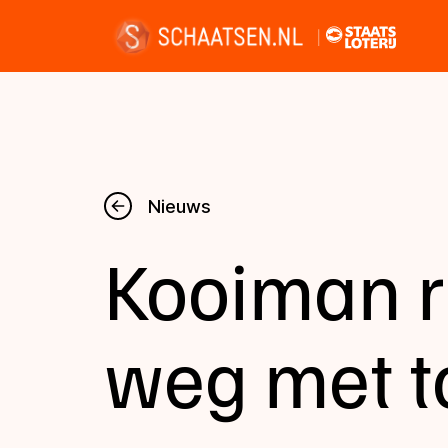
Nieuws
Nieuws
Kooiman ri
Kalender
Disciplines
weg met t
Uitslagen