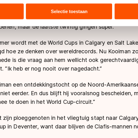
 wat zelfvertrouwen opgedaan in de KPN Marathon 
tie over uw gebruik van onze site met onze partners voor social
ar als enige van de ploeg de kopgroep gemist, maar wi
bineren met andere gegevens die u aan hen heeft verstrekt of d
Selectie toestaan
ploeggenoot Evert Hoolwerf naar de zege te loodsen. 
ers kunnen gegevens doorgeven aan landen buiten de EU, zoal
 geldt volgens de GDPR. Door op ‘Toestaan’ te klikken, stemt u
enen, maar de laatste twintig gingen super.”
ns
cookiebeleid
.
er wordt met de World Cups in Calgary en Salt Lake 
agd hoe ze denken over wereldrecords. Nu Kooiman z
hede is die vraag aan hem wellicht ook gerechtvaardi
t. “Ik heb er nog nooit over nagedacht.”
iman een ontdekkingstocht op de Noord-Amerikaans
 niet eerder. En dus blijft hij vooralsnog bescheiden, 
mee te doen in het World Cup-circuit.”
 zijn ploeggenoten in het vliegtuig stapt naar Calga
 in Deventer, want daar blijven de Clafis-mannen no