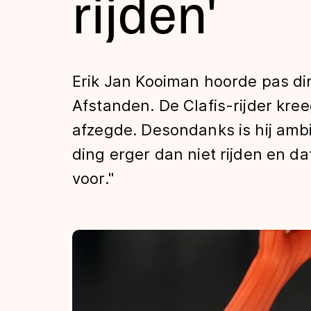
rijden'
Tijden & historie
De weg op
Erik Jan Kooiman hoorde pas d
Afstanden. De Clafis-rijder kr
Schaatsfans
afzegde. Desondanks is hij ambitie
ding erger dan niet rijden en dat 
Olympische Spe
voor."