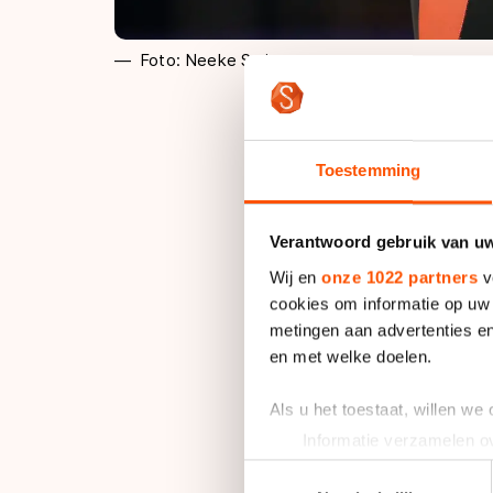
Foto: Neeke Smit
Toestemming
Hij zat op de fiets 
training die op de t
hebben voor een mog
Verantwoord gebruik van u
Wij en
onze 1022 partners
v
cookies om informatie op uw 
metingen aan advertenties en
"Ik was bezig met ee
en met welke doelen.
binnenkomen op mijn
Als u het toestaat, willen we
afmaken. Ik dacht: al
Informatie verzamelen ov
Uw apparaat identificere
Toestemmingsselectie