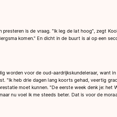
presteren is de vraag. "Ik leg de lat hoog", zegt Kooi
Bergsma komen." En dicht in de buurt is al op een secon
dig worden voor de oud-aardrijkskundeleraar, want in
st. "Ik heb drie dagen lang koorts gehad, veertig grad
restatie moet kunnen. "De eerste week denk je: het W
aar nu voel ik me steeds beter. Dat is voor de moraa