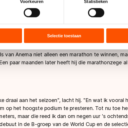
onlijke gegevens worden verwerkt en stel uw voorkeuren in he
Voorkeuren
Statistieken
jzigen of intrekken in de Cookieverklaring.
et het tempoblok pakte hij zijn telefoon erbij en zag h
n vreugdedansje gemaakt."
ent en advertenties te personaliseren, socialmediafuncties te 
tie over uw gebruik van onze site met onze partners voor social
bineren met andere gegevens die u aan hen heeft verstrekt of d
Selectie toestaan
ers kunnen gegevens doorgeven aan landen buiten de EU, zoal
een bijzonder seizoen. Hij ging de winter in met de h
 geldt volgens de GDPR. Door op ‘Toestaan’ te klikken, stemt u
els van Anema niet alleen een marathon te winnen, 
ns
cookiebeleid
.
Een paar maanden later heeft hij die marathonzege al
e draai aan het seizoen", lacht hij. "En wat ik vooral 
 om op het hoogste podium te presteren. Tot nu toe he
lometers, maar die reed ik dan om negen uur 's ochtends
jn debuut in de B-groep van de World Cup en de select