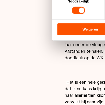
Lees meer over hoe uw perso
Noodzakelijk
toestemming op elk moment wi
Toen hij klaar was m
"Ik heb wel even ee
We gebruiken cookies om cont
analyseren. We delen informa
analyse. Zij kunnen deze com
Weigeren
hun services. Sommige partn
Voor Kooiman is het 
adequaat beschermingsniveau
jaar onder de vleug
Meer informatie vindt u in o
Afstanden te halen. 
doodleuk op de WK.
"Het is een hele gekk
dat ik nu kans krijg
naar allerlei tien ki
verwijst hij naar zi