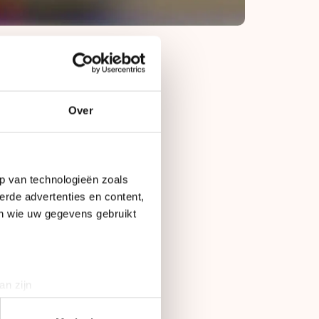
Over
at midden in een
 hoe dan ook klaar
p van technologieën zoals
erde advertenties en content,
en wie uw gegevens gebruikt
 berichtjes
 blokje eerst
g juist van belang."
an zijn
rinting)