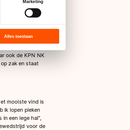
t
detailgedeelte
in. U kunt uw
Marketing
ij het mooie nieuws.
bieden en websiteverkeer te
 media, advertenties en
ie zij hebben verzameld via
Alles toestaan
s de VS, waar mogelijk geen
oop om in zijn eerste
 in met deze overdracht.
maar ook de KPN NK
 op zak en staat
het mooiste vind is
b ik lopen pieken
 in een lege hal",
iewedstrijd voor de