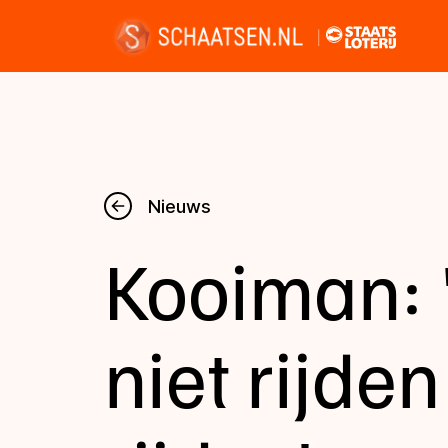
Nieuws
Nieuws
Kooiman: 
Kalender
Disciplines
niet rijden
Uitslagen