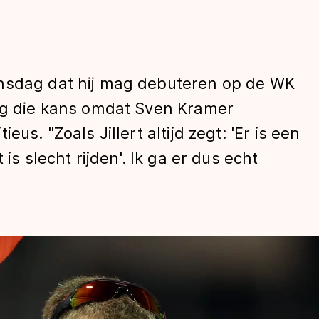
insdag dat hij mag debuteren op de WK
eeg die kans omdat Sven Kramer
us. "Zoals Jillert altijd zegt: 'Er is een
is slecht rijden'. Ik ga er dus echt
len