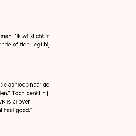
man. "Ik wil dicht in
de of tien, legt hij
 de aanloop naar de
en." Toch denkt hij
K is al over
l heel goed."