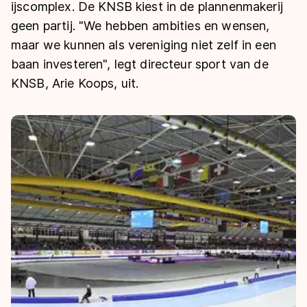
De weg op
ijscomplex. De KNSB kiest in de plannenmakerij
Persoonlijke records & tijden
Inlineskaten
Schoonrijden
geen partij. "We hebben ambities en wensen,
Inschrijven wedstrijden
Historie & statistiek
Schaatsfans
Kunstschaatsen
maar we kunnen als vereniging niet zelf in een
Natuurijs
Algemene Nederlandse Schaatstijd
baan investeren", legt directeur sport van de
Alles voor jou als schaatsfan
KNSB, Arie Koops, uit.
Deze zomer de weg op
Olympische Spelen
Evenementen
Waar kan ik schaatsen en skaten?
Olympische Spelen
Tickets
Medaille overzicht
Livestreams
Medaillespiegel
Word schaatsfan!
Olympische uitslagen
Winacties
Van Jong tot Goud verhalen