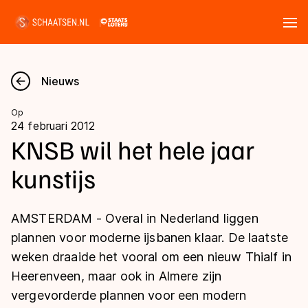
Tickets
Zoeken
Nieuws
Nieuws
Op
24 februari 2012
Kalender
KNSB wil het hele jaar
kunstijs
Disciplines
Marathon
Uitslagen
AMSTERDAM - Overal in Nederland liggen
Langebaan
plannen voor moderne ijsbanen klaar. De laatste
Langebaan
weken draaide het vooral om een nieuw Thialf in
Shorttrack
Tijden & historie
Heerenveen, maar ook in Almere zijn
Shorttrack
Inlineskaten
vergevorderde plannen voor een modern
Ranglijsten Langebaan
Marathon
Kunstschaatsen