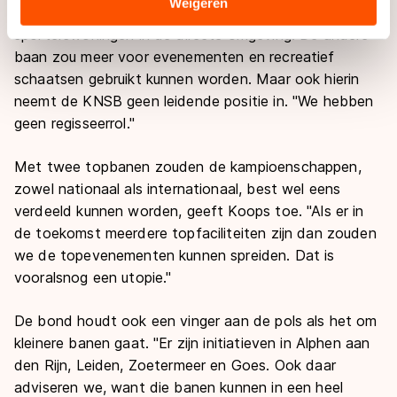
Sommige partners kunnen gegevens doorgeven aan
Weigeren
kunnen worden, met onderwijsinstituten en
landen buiten de EU, zoals de VS, waar mogelijk geen
sporterswoningen in de directe omgeving. De andere
adequaat beschermingsniveau geldt volgens de GDPR.
baan zou meer voor evenementen en recreatief
Door op ‘Toestaan’ te klikken, stemt u in met deze
schaatsen gebruikt kunnen worden. Maar ook hierin
overdracht. Meer informatie vindt u in ons
cookiebeleid
.
neemt de KNSB geen leidende positie in. "We hebben
geen regisseerrol."
Met twee topbanen zouden de kampioenschappen,
zowel nationaal als internationaal, best wel eens
verdeeld kunnen worden, geeft Koops toe. "Als er in
de toekomst meerdere topfaciliteiten zijn dan zouden
we de topevenementen kunnen spreiden. Dat is
vooralsnog een utopie."
De bond houdt ook een vinger aan de pols als het om
kleinere banen gaat. "Er zijn initiatieven in Alphen aan
den Rijn, Leiden, Zoetermeer en Goes. Ook daar
adviseren we, want die banen kunnen in een heel