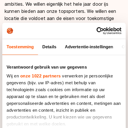
ambities. We willen eigenlijk het hele jaar door ijs
kunnen bieden aan onze topsporters. We willen een
locatie die voldoet aan de eisen voor toekomstige
topevenementen en we willen de recreanten wat
kunnen bieden."
Vooralsnog leken de plannen in Heerenveen daarin het
Toestemming
Details
Advertentie-instellingen
Ov
verste. Koops: "Op basis van de historie en de
vergevorderde staat van de plannen hadden we een
Verantwoord gebruik van uw gegevens
voorkeur voor Heerenveen." Met het afketsen van de
nieuwbouw bij het Abe Lenstra-stadion is daar wel
Wij en
onze 1022 partners
verwerken je persoonlijke
wat verandering ingekomen. "Maar", benadrukt Koops,
gegevens (bijv. uw IP-adres) met behulp van
"de KNSB heeft wensen en een visie waarin
technologieën zoals cookies om informatie op uw
Heerenveen nog steeds een optie is."
apparaat op te slaan en te gebruiken met als doel
gepersonaliseerde advertenties en content, metingen aan
advertenties en content, inzicht in publiek en
In theorie zou het kunnen dat er met de plannen die
productontwikkeling. U kunt kiezen wie uw gegevens
nu in Heerenveen en Almere bestaan over enkele jaren
gebruikt en met welke doelen.
twee topbanen in Nederland liggen. Dan zou het