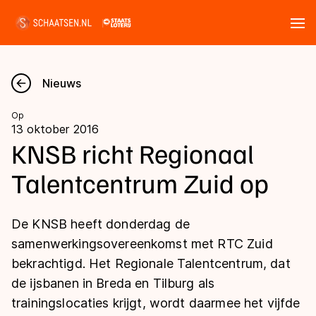
Tickets
Zoeken
Nieuws
Nieuws
Op
13 oktober 2016
Kalender
KNSB richt Regionaal
Talentcentrum Zuid op
Disciplines
Marathon
Uitslagen
De KNSB heeft donderdag de
Langebaan
samenwerkingsovereenkomst met RTC Zuid
Langebaan
bekrachtigd. Het Regionale Talentcentrum, dat
Shorttrack
Tijden & historie
de ijsbanen in Breda en Tilburg als
Shorttrack
Inlineskaten
trainingslocaties krijgt, wordt daarmee het vijfde
Ranglijsten Langebaan
Marathon
Kunstschaatsen