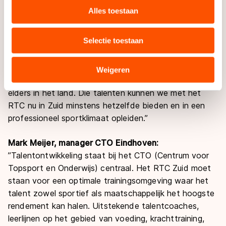
voorjaarsvergadering een groot draagvlak kreeg.
websiteverkeer te analyseren. We delen informatie over
Alles toestaan
Samen met RTC-trainer Milan Kocken konden we zelfs
uw gebruik van onze site met onze partners voor social
al een zomerprogramma starten met een ploeg als
media, advertenties en analyse. Zij kunnen deze
Selectie toestaan
voorloper van het RTC. Ik ben blij dat we nu een
combineren met andere gegevens die u aan hen heeft
definitieve accreditatie hebben gekregen van de
verstrekt of die zij hebben verzameld via hun services.
KNSB. Er trokken namelijk te veel talenten uit Zuid
Sommige partners kunnen gegevens doorgeven aan
Weigeren
weg vanwege de betere voorzieningen en outillage
landen buiten de EU, zoals de VS, waar mogelijk geen
elders in het land. Die talenten kunnen we met het
adequaat beschermingsniveau geldt volgens de GDPR.
RTC nu in Zuid minstens hetzelfde bieden en in een
Door op ‘Toestaan’ te klikken, stemt u in met deze
overdracht. Meer informatie vindt u in ons
cookiebeleid
.
professioneel sportklimaat opleiden.”
Mark Meijer, manager CTO Eindhoven:
”Talentontwikkeling staat bij het CTO (Centrum voor
Topsport en Onderwijs) centraal. Het RTC Zuid moet
staan voor een optimale trainingsomgeving waar het
talent zowel sportief als maatschappelijk het hoogste
rendement kan halen. Uitstekende talentcoaches,
leerlijnen op het gebied van voeding, krachttraining,