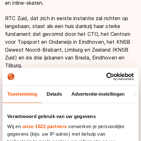
en inline-skaten.
RTC Zuid, dat zich in eerste instantie zal richten op
langebaan, staat als een huis dankzij haar sterke
fundament dat gevormd door het CTO, het Centrum
voor Topsport en Onderwijs in Eindhoven, het KNSB
Gewest Noord-Brabant, Limburg en Zeeland (KNSB
Zuid) en de drie ijsbanen van Breda, Eindhoven en
Tilburg.
Het CTO levert de beste, professionele
sporttechnische ondersteuning die mogelijk is en het
Toestemming
Details
Advertentie-instellingen
Ov
Gewest zorgt met drie baanselecties in Breda,
Eindhoven en Tilburg voor de kraamkamer van het
RTC Zuid. De drie ijsbanen zorgen voor ijs dicht bij huis
Verantwoord gebruik van uw gegevens
van jeugdig schaatstalent dat naar de top wil.
Wij en
onze 1022 partners
verwerken je persoonlijke
gegevens (bijv. uw IP-adres) met behulp van
Ad den Otter, voorzitter RTC Zuid:
“RTC Zuid is uniek