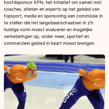
De weg op
hoofdsponsor KPN, het initiatief om samen met
Persoonlijke records & tijden
Inlineskaten
Schoonrijden
coaches, atleten en experts op het gebied van
Inschrijven wedstrijden
Historie & statistiek
Schaatsfans
Kunstschaatsen
topsport, media en sponsoring een commissie in
Natuurijs
Algemene Nederlandse Schaatstijd
te stellen die het langebaanschaatsen in z’n
Alles voor jou als schaatsfan
huidige vorm moest evalueren en mogelijke
Deze zomer de weg op
Olympische Spelen
verbeteringen op, onder meer, sportief en
Evenementen
Waar kan ik schaatsen en skaten?
commercieel gebied in kaart moest brengen.
Olympische Spelen
Tickets
Medaille overzicht
Livestreams
Medaillespiegel
Word schaatsfan!
Olympische uitslagen
Winacties
Van Jong tot Goud verhalen