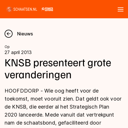
Tickets
Zoeken
Nieuws
Nieuws
Op
27 april 2013
Kalender
KNSB presenteert grote
veranderingen
Disciplines
Marathon
Uitslagen
HOOFDDORP - Wie oog heeft voor de
Langebaan
toekomst, moet vooruit zien. Dat geldt ook voor
Langebaan
de KNSB, die eerder al het Strategisch Plan
Shorttrack
Tijden & historie
2020 lanceerde. Mede vanuit dat vertrekpunt
Shorttrack
Inlineskaten
nam de schaatsbond, gefaciliteerd door
Ranglijsten Langebaan
Marathon
Kunstschaatsen