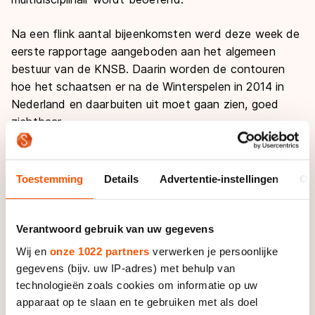
Na een flink aantal bijeenkomsten werd deze week de
eerste rapportage aangeboden aan het algemeen
bestuur van de KNSB. Daarin worden de contouren
hoe het schaatsen er na de Winterspelen in 2014 in
Nederland en daarbuiten uit moet gaan zien, goed
zichtbaar.
Een nieuw commercieel model voor merkenteams, een
duurzaam topsportklimaat, belevings- en inspiratievolle
Toestemming
Details
Advertentie-instellingen
Ov
schaatspodia, een aantrekkelijke en herkenbare
internationale wedstrijdkalender en een community
voor fans zijn de belangrijkste pijlers van het concept
Verantwoord gebruik van uw gegevens
’Van podium tot podium’.
Wij en
onze 1022 partners
verwerken je persoonlijke
gegevens (bijv. uw IP-adres) met behulp van
Belevings- en inspiratievolle podia moeten in de
technologieën zoals cookies om informatie op uw
toekomst de verbinding maken tussen breedte- en
apparaat op te slaan en te gebruiken met als doel
topsport, winter en zomer en ervoor zorgen dat jong