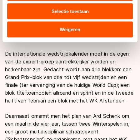
media, advertenties en analyse. Zij kunnen deze
sponsors van commerciële schaatsteams in de
Selectie toestaan
combineren met andere gegevens die u aan hen heeft
toekomst op meerdere ’podia’ waar het schaatsen
verstrekt of die zij hebben verzameld via hun services.
wordt beoefend (natuurijs, kunstijsbanen, mobiele
Sommige partners kunnen gegevens doorgeven aan
Weigeren
ijsbanen, het nieuwe ’Thialf’, het internationale circuit
landen buiten de EU, zoals de VS, waar mogelijk geen
en inline-skaten) actief zullen zijn.
adequaat beschermingsniveau geldt volgens de GDPR.
Door op ‘Toestaan’ te klikken, stemt u in met deze
De internationale wedstrijdkalender moet in de ogen
overdracht. Meer informatie vindt u in ons
cookiebeleid
.
van de expert-groep aantrekkelijker worden en
herkenbaar zijn. Gedacht wordt aan drie blokken: een
Grand Prix-blok van drie tot vijf wedstrijden en een
finale (ter vervanging van de huidige World Cup); een
blok titeltoernooien allround en sprint en in de tweede
helft van februari een blok met het WK Afstanden.
Daarnaast omarmt men het plan van Ard Schenk om
een maal in de vier jaar, tussen twee Winterspelen in,
een groot multidisciplinair schaatsevent
(’Schaatsspelen’) te organiseren, met naast het WK