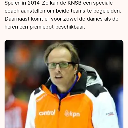
De weg op
Spelen in 2014. Zo kan de KNSB een speciale
Persoonlijke records & tijden
Inlineskaten
Schoonrijden
coach aanstellen om beide teams te begeleiden.
Inschrijven wedstrijden
Historie & statistiek
Schaatsfans
Kunstschaatsen
Daarnaast komt er voor zowel de dames als de
Natuurijs
Algemene Nederlandse Schaatstijd
heren een premiepot beschikbaar.
Alles voor jou als schaatsfan
Deze zomer de weg op
Olympische Spelen
Evenementen
Waar kan ik schaatsen en skaten?
Olympische Spelen
Tickets
Medaille overzicht
Livestreams
Medaillespiegel
Word schaatsfan!
Olympische uitslagen
Winacties
Van Jong tot Goud verhalen