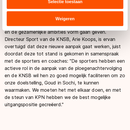
Selectie toestaan
samenwerken."
combineren met andere gegevens die u aan hen heeft
verstrekt of die zij hebben verzameld via hun services.
De KNSB wil met de steun van KPN een mooie nieuwe
Sommige partners kunnen gegevens doorgeven aan
Weigeren
start maken met beide ploegenachtervolgingsteams
landen buiten de EU, zoals de VS, waar mogelijk geen
en de gezamenlijke ambities vorm gaan geven.
adequaat beschermingsniveau geldt volgens de GDPR.
Directeur Sport van de KNSB, Arie Koops, is ervan
Door op ‘Toestaan’ te klikken, stemt u in met deze
overdracht. Meer informatie vindt u in ons
cookiebeleid
.
overtuigd dat deze nieuwe aanpak gaat werken, juist
doordat deze tot stand is gekomen in samenspraak
met de sporters en coaches: "De sporters hebben een
actieve rol in de aanpak van de ploegenachtervolging
en de KNSB wil hen zo goed mogelijk faciliteren om zo
onze doelstelling, Goud in Sochi, te kunnen
waarmaken. We moeten het met elkaar doen, en met
de steun van KPN hebben we de best mogelijke
uitgangspositie gecreëerd."