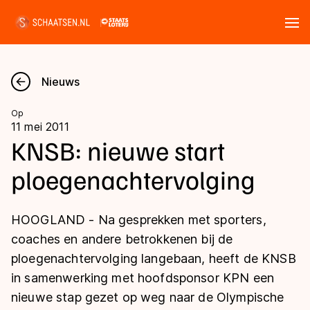
Tickets
Zoeken
Nieuws
Nieuws
Op
11 mei 2011
Kalender
KNSB: nieuwe start
ploegenachtervolging
Disciplines
Marathon
Uitslagen
HOOGLAND - Na gesprekken met sporters,
Langebaan
coaches en andere betrokkenen bij de
Langebaan
ploegenachtervolging langebaan, heeft de KNSB
Shorttrack
Tijden & historie
in samenwerking met hoofdsponsor KPN een
Shorttrack
Inlineskaten
nieuwe stap gezet op weg naar de Olympische
Ranglijsten Langebaan
Marathon
Kunstschaatsen