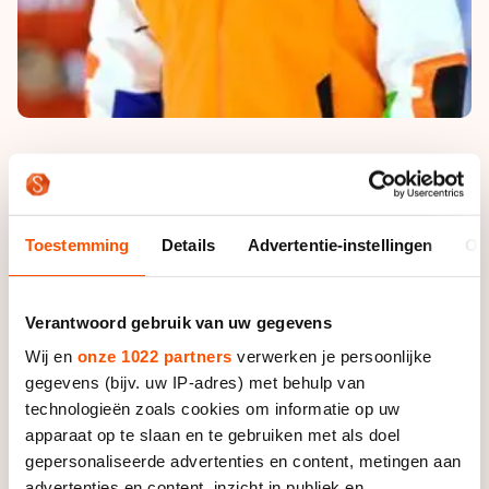
Jac Orie is blij met de aandacht voor de
ploegenachtervolging
Toestemming
Details
Advertentie-instellingen
Ov
Teamgeest, samenwerking en willen winnen, dat zijn
de drie belangrijkste trefwoorden om Team Nederland
bij de ploegenachtervolging langebaan succesvol te
Verantwoord gebruik van uw gegevens
laten zijn. Een visie die ook hoofdsponsor KPN
Wij en
onze 1022 partners
verwerken je persoonlijke
omarmt. De nieuw aan te stellen coach zal zich in de
gegevens (bijv. uw IP-adres) met behulp van
begeleiding dan ook hierop richten.
technologieën zoals cookies om informatie op uw
apparaat op te slaan en te gebruiken met als doel
Jac Orie, coach van Control, is blij met deze aandacht
gepersonaliseerde advertenties en content, metingen aan
voor de ploegenachtervolging. "Dit is een mooie start,
advertenties en content, inzicht in publiek en