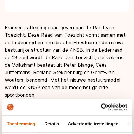
Fransen zal leiding gaan geven aan de Raad van
Toezicht. Deze Raad van Toezicht vormt samen met
de Ledenraad en een directeur-bestuurder de nieuwe
bestuurlijke structuur van de KNSB. In de Ledenraad
op 18 april wordt de Raad van Toezicht, die
volgens
de Volkskrant bestaat uit Peter Blangé, Cees
Juffermans, Roeland Stekelenburg en Geert-Jan
Wouters, benoemd. Met het nieuwe bestuursmodel
wordt de KNSB een van de modernst geleide
sportbonden.
Op weg naar 2020 heeft de KNSB de ambitie de
schaatssport structureel te ontwikkelen. De bond wil
Toestemming
Details
Advertentie-instellingen
Ov
effectiever kunnen inspelen op de veranderende
omgeving, waarbij vraag- en doelgroepgericht denken