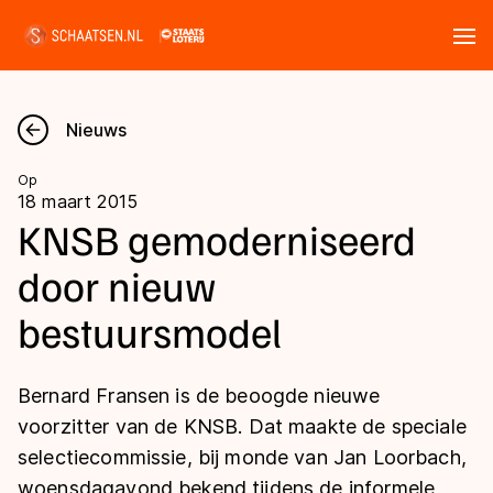
Tickets
Zoeken
Nieuws
Nieuws
Op
18 maart 2015
Kalender
KNSB gemoderniseerd
door nieuw
Disciplines
bestuursmodel
Marathon
Uitslagen
Langebaan
Bernard Fransen is de beoogde nieuwe
Langebaan
Shorttrack
Tijden & historie
voorzitter van de KNSB. Dat maakte de speciale
Shorttrack
Inlineskaten
selectiecommissie, bij monde van Jan Loorbach,
Ranglijsten Langebaan
Marathon
woensdagavond bekend tijdens de informele
Kunstschaatsen