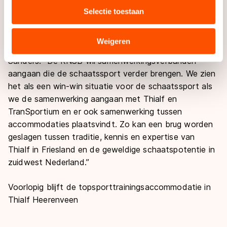
media, advertenties en analyse. Zij kunnen deze
bond daarbij van cruciaal belang. Dit is een belangrijk
Selectie toestaan
combineren met andere gegevens die u aan hen heeft
uitgangspunt in de samenwerking met beide
verstrekt of die zij hebben verzameld via hun services.
accommodaties.
Sommige partners kunnen gegevens doorgeven aan
Weigeren
landen buiten de EU, zoals de VS, waar mogelijk geen
Sanders: “De KNSB wil samenwerkingsverbanden
adequaat beschermingsniveau geldt volgens de GDPR.
aangaan die de schaatssport verder brengen. We zien
Door op ‘Toestaan’ te klikken, stemt u in met deze
het als een win-win situatie voor de schaatssport als
overdracht. Meer informatie vindt u in ons
cookiebeleid
.
we de samenwerking aangaan met Thialf en
TranSportium en er ook samenwerking tussen
accommodaties plaatsvindt. Zo kan een brug worden
geslagen tussen traditie, kennis en expertise van
Thialf in Friesland en de geweldige schaatspotentie in
zuidwest Nederland.”
Voorlopig blijft de topsporttrainingsaccommodatie in
Thialf Heerenveen