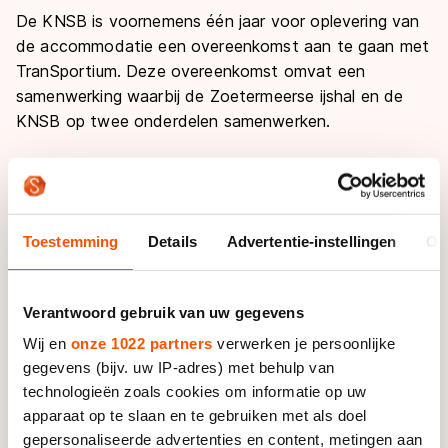
De KNSB is voornemens één jaar voor oplevering van
de accommodatie een overeenkomst aan te gaan met
TranSportium. Deze overeenkomst omvat een
samenwerking waarbij de Zoetermeerse ijshal en de
KNSB op twee onderdelen samenwerken.
Allereerst is de intentie dat TranSportium onderdeel
wordt van de regionale talentencentra (RTC) structuur
van de KNSB. Daarnaast is het voornemen dat het
Toestemming
Details
Advertentie-instellingen
Ov
een van de evenementenlocaties wordt van door de
KNSB georganiseerde schaatsevenementen. Het
TranSportium zal waarschijnlijk in het seizoen
Verantwoord gebruik van uw gegevens
2019/2020 operationeel zijn.
Wij en
onze 1022 partners
verwerken je persoonlijke
gegevens (bijv. uw IP-adres) met behulp van
Paul Sanders, algemeen directeur KNSB: “We juichen
technologieën zoals cookies om informatie op uw
de komst van het TranSportium toe. Zuid-Holland is
apparaat op te slaan en te gebruiken met als doel
één van onze grootste gewesten als het gaat om
gepersonaliseerde advertenties en content, metingen aan
wedstrijd- en recreatieschaatsers en die waren tot nu