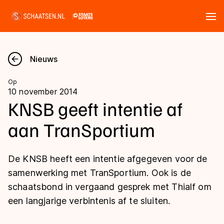
Tickets
Zoeken
Nieuws
Nieuws
Op
10 november 2014
Kalender
KNSB geeft intentie af
aan TranSportium
Disciplines
Marathon
Uitslagen
De KNSB heeft een intentie afgegeven voor de
Langebaan
samenwerking met TranSportium. Ook is de
Langebaan
schaatsbond in vergaand gesprek met Thialf om
Shorttrack
Tijden & historie
een langjarige verbintenis af te sluiten.
Shorttrack
Inlineskaten
Ranglijsten Langebaan
Marathon
Kunstschaatsen