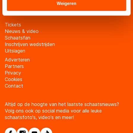
Sommige partners kunnen gegevens doorgeven aan
Meld je aan
Weigeren
landen buiten de EU, zoals de VS, waar mogelijk geen
adequaat beschermingsniveau geldt volgens de GDPR.
Door op ‘Toestaan’ te klikken, stemt u in met deze
Tickets
Nieuws & video
overdracht. Meer informatie vindt u in ons
cookiebeleid
.
Schaatsfan
Inschrijven wedstrijden
Uitslagen
Adverteren
Partners
Privacy
Cookies
Contact
Altijd op de hoogte van het laatste schaatsnieuws?
Volg ons ook op social media voor alle leuke
schaatsfoto's, video's en meer!