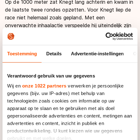
De weg op
Op de 1000 meter zat Knegt lang achterin en kwam in
Persoonlijke records & tijden
Inlineskaten
de laatste twee rondes opzetten. Voor Knegt liep de
Schoonrijden
Inschrijven wedstrijden
race niet helemaal zoals gepland. Met een
Historie & statistiek
Schaatsfans
Kunstschaatsen
Natuurijs
onverwachte inhaalactie verspeelde hij uiteindelijk zijn
Algemene Nederlandse Schaatstijd
kans op de winst. “Het was niet de bedoeling om in te
Alles voor jou als schaatsfan
Deze zomer de weg op
Olympische Spelen
halen, maar die Brit voor me ging ineens wijd de bocht
Evenementen
in ik gleed er vanzelf langs”, aldus Knegt. De Fries
Waar kan ik schaatsen en skaten?
Toestemming
Details
Advertentie-instellingen
Ov
Olympische Spelen
raakte even uit balans en moest daardoor toezien hoe
Tickets
de Let Silovs, Europees kampioen in 2008, er met de
Medaille overzicht
Livestreams
winst vandoor ging.
Verantwoord gebruik van uw gegevens
Medaillespiegel
Word schaatsfan!
Wij en
onze 1022 partners
verwerken je persoonlijke
Dat bracht de winst van Knegt in het eindklassement
Olympische uitslagen
Winacties
gegevens (bijv. uw IP-adres) met behulp van
echter niet meer in gevaar. “Ik heb een mooi toernooi
technologieën zoals cookies om informatie op uw
Van Jong tot Goud verhalen
gereden”, aldus Knegt. “Ik ben weer wat sterker
apparaat op te slaan en te gebruiken met als doel
geworden. Als ik goed uitgerust ben, moet het zeker
gepersonaliseerde advertenties en content, metingen aan
nog harder kunnen.” De Friese shorttracker reed het
advertenties en content, inzicht in publiek en
hele toernooi opvallend makkelijk en kreeg het publiek
productontwikkeling. U kunt kiezen wie uw gegevens
geregeld op de banken met zijn spectaculaire
gebruikt en met welke doelen.