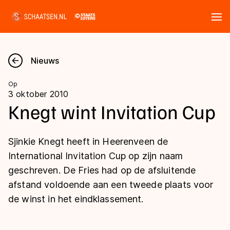
Tickets
Zoeken
Nieuws
Nieuws
Op
3 oktober 2010
Kalender
Knegt wint Invitation Cup
Disciplines
Sjinkie Knegt heeft in Heerenveen de
Marathon
International Invitation Cup op zijn naam
Uitslagen
geschreven. De Fries had op de afsluitende
Langebaan
afstand voldoende aan een tweede plaats voor
Langebaan
Shorttrack
Tijden & historie
de winst in het eindklassement.
Shorttrack
Inlineskaten
Ranglijsten Langebaan
Marathon
Kunstschaatsen