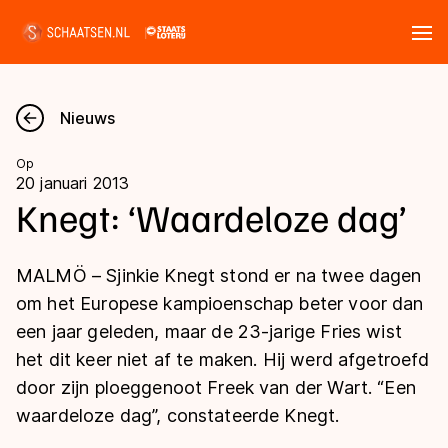
Tickets
Zoeken
Nieuws
Nieuws
Op
20 januari 2013
Kalender
Knegt: ‘Waardeloze dag’
Disciplines
MALMÖ – Sjinkie Knegt stond er na twee dagen
Marathon
om het Europese kampioenschap beter voor dan
Uitslagen
een jaar geleden, maar de 23-jarige Fries wist
Langebaan
het dit keer niet af te maken. Hij werd afgetroefd
Langebaan
Shorttrack
Tijden & historie
door zijn ploeggenoot Freek van der Wart. “Een
Shorttrack
Inlineskaten
waardeloze dag”, constateerde Knegt.
Ranglijsten Langebaan
Marathon
Kunstschaatsen