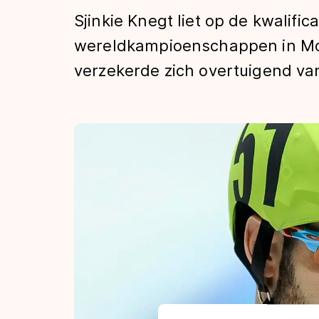
Tijden & historie
Sjinkie Knegt liet op de kwalifi
wereldkampioenschappen in Mosk
verzekerde zich overtuigend van
De weg op
Schaatsfans
Olympische Spe