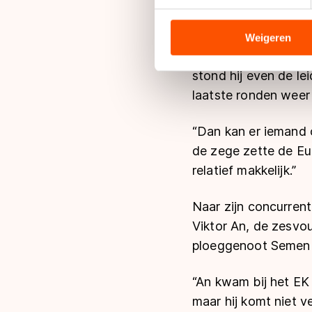
“Het gaat gewoon goe
We gebruiken cookies om cont
Knegt na vier kwalifi
analyseren. We delen informa
analyse. Zij kunnen deze com
Weigeren
hun services. Sommige partn
Van 500 tot 1500 me
adequaat beschermingsniveau
stond hij even de le
Meer informatie vindt u in o
laatste ronden weer 
“Dan kan er iemand 
de zege zette de Eu
relatief makkelijk.”
Naar zijn concurren
Viktor An, de zesvou
ploeggenoot Semen E
“An kwam bij het EK 
maar hij komt niet v