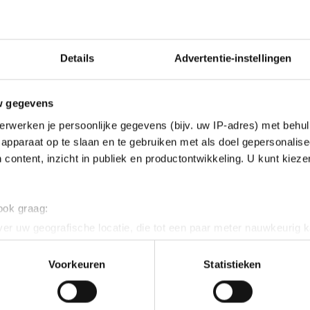
Details
Advertentie-instellingen
w gegevens
erwerken je persoonlijke gegevens (bijv. uw IP-adres) met behul
apparaat op te slaan en te gebruiken met als doel gepersonalise
 content, inzicht in publiek en productontwikkeling. U kunt kiez
 ook graag:
er uw geografische locatie, die tot een paar meter nauwkeurig k
n door het actief te scannen op specifieke eigenschappen (fingerp
onlijke gegevens worden verwerkt en stel uw voorkeuren in he
Voorkeuren
Statistieken
jzigen of intrekken in de Cookieverklaring.