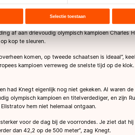
d. Je doet niet meer dan nodig is. Het is vooral rusti
ent en advertenties te personaliseren, socialmediafuncties te 
catieraces vast. “Mijn benen zijn prima, niets aan het 
tie over uw gebruik van onze site met onze partners voor social
bineren met andere gegevens die u aan hen heeft verstrekt of d
Selectie toestaan
ers kunnen gegevens doorgeven aan landen buiten de EU, zoal
ter, Knegt had vrijdag steevast de touwtjes in hande
 geldt volgens de GDPR. Door op ‘Toestaan’ te klikken, stemt u
iding af aan drievoudig olympisch kampioen Charles H
ns
cookiebeleid
.
op kop te sleuren.
overheen komen, op tweede schaatsen is ideaal”, kee
ropees kampioen verreweg de snelste tijd op de klok.
ten had Knegt eigenlijk nog niet gekeken. Al waren d
dig olympisch kampioen en titelverdediger, en zijn R
listratov hem niet helemaal ontgaan.
sterker voor de dag bij de voorrondes. Je ziet dat hij
erder dan 42,2 op de 500 meter”, zag Knegt.