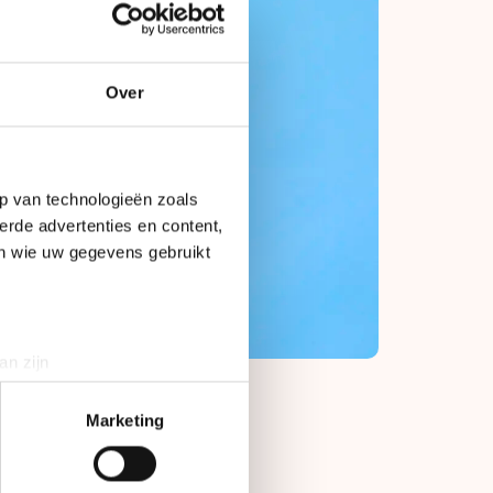
Over
p van technologieën zoals
erde advertenties en content,
en wie uw gegevens gebruikt
an zijn
rinting)
t
detailgedeelte
in. U kunt uw
Marketing