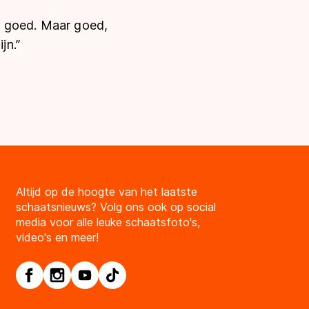
el goed. Maar goed,
jn.”
Altijd op de hoogte van het laatste
schaatsnieuws? Volg ons ook op social
media voor alle leuke schaatsfoto's,
video's en meer!