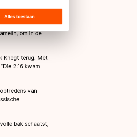
g blijven”, stelde
bieden en websiteverkeer te
handje.”
 media, advertenties en
ie zij hebben verzameld via
Alles toestaan
s de VS, waar mogelijk geen
n. Op de schaatsmijl
 in met deze overdracht.
amelin, om in de
k Knegt terug. Met
 “Die 2.16 kwam
e optredens van
ussische
 volle bak schaatst,