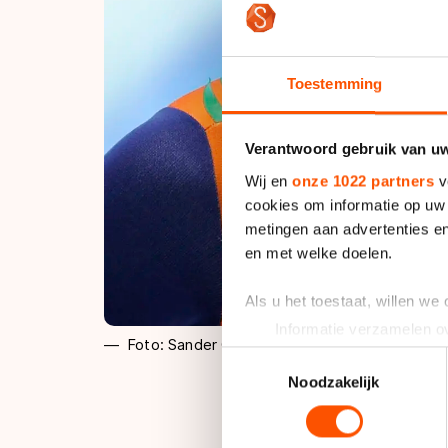
Toestemming
Verantwoord gebruik van u
Wij en
onze 1022 partners
v
cookies om informatie op uw 
metingen aan advertenties en
en met welke doelen.
Als u het toestaat, willen we
Informatie verzamelen ov
Foto: Sander Chamid
Uw apparaat identificere
Toestemmingsselectie
Lees meer over hoe uw perso
Noodzakelijk
toestemming op elk moment wi