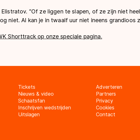
Elistratov. “Of ze liggen te slapen, of ze zijn niet he
 niet. Al kan je in twaalf uur niet ineens grandioos zi
WK Shorttrack op onze speciale pagina.
Tickets
Adverteren
Nieuws & video
Partners
Schaatsfan
Privacy
Inschrijven wedstrijden
Cookies
Uitslagen
Contact