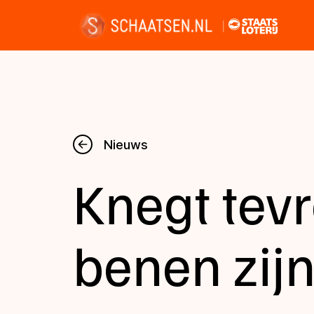
Nieuws
Nieuws
Knegt tevr
Kalender
Disciplines
benen zijn
Uitslagen