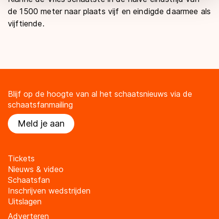
overdracht. Meer informatie vindt u in ons
cookiebeleid
.
de 1500 meter naar plaats vijf en eindigde daarmee als
vijftiende.
Blijf op de hoogte van al het schaatsnieuws via de
schaatsfanmailing
Meld je aan
Tickets
Nieuws & video
Schaatsfan
Inschrijven wedstrijden
Uitslagen
Adverteren