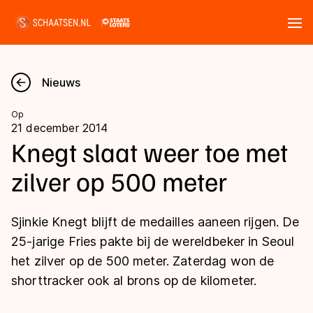
Tickets
Zoeken
Nieuws
Nieuws
Op
21 december 2014
Kalender
Knegt slaat weer toe met
zilver op 500 meter
Disciplines
Marathon
Uitslagen
Sjinkie Knegt blijft de medailles aaneen rijgen. De
Langebaan
25-jarige Fries pakte bij de wereldbeker in Seoul
Langebaan
het zilver op de 500 meter. Zaterdag won de
Shorttrack
Tijden & historie
shorttracker ook al brons op de kilometer.
Shorttrack
Inlineskaten
Ranglijsten Langebaan
Marathon
Kunstschaatsen