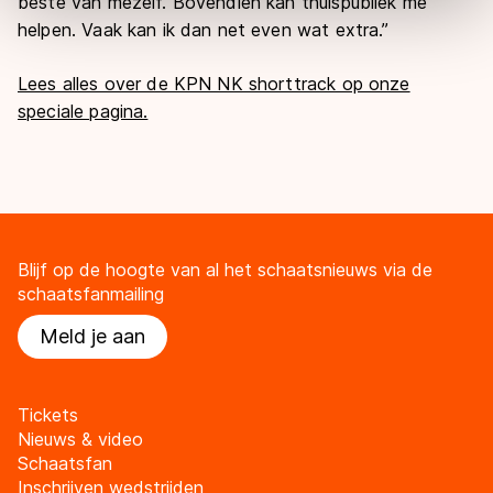
beste van mezelf. Bovendien kan thuispubliek me
Door op ‘Toestaan’ te klikken, stemt u in met deze
helpen. Vaak kan ik dan net even wat extra.”
overdracht. Meer informatie vindt u in ons
cookiebeleid
.
Lees alles over de KPN NK shorttrack op onze
speciale pagina.
Blijf op de hoogte van al het schaatsnieuws via de
schaatsfanmailing
Meld je aan
Tickets
Nieuws & video
Schaatsfan
Inschrijven wedstrijden