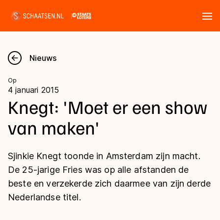
Tickets
Zoeken
Nieuws
Nieuws
Op
4 januari 2015
Kalender
Knegt: 'Moet er een show
van maken'
Disciplines
Marathon
Uitslagen
Sjinkie Knegt toonde in Amsterdam zijn macht.
Langebaan
De 25-jarige Fries was op alle afstanden de
Langebaan
beste en verzekerde zich daarmee van zijn derde
Shorttrack
Tijden & historie
Nederlandse titel.
Shorttrack
Inlineskaten
Ranglijsten Langebaan
Marathon
Kunstschaatsen