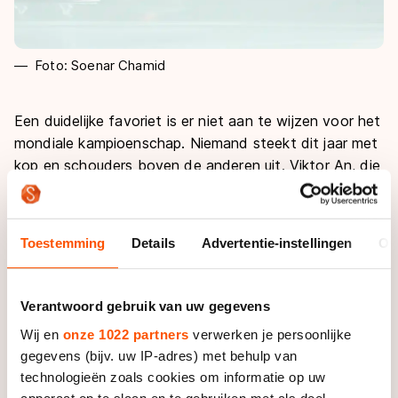
Foto: Soenar Chamid
Een duidelijke favoriet is er niet aan te wijzen voor het
mondiale kampioenschap. Niemand steekt dit jaar met
kop en schouders boven de anderen uit. Viktor An, die
2014 domineerde, kwakkelde door het seizoen. Of
zoals bondscoach Jeroen Otter het stelde: “Er waren
er zes die er bovenuit staken.” Want van een lager
Toestemming
Details
Advertentie-instellingen
Ov
prestatieniveau is in het na-olympisch jaar geen
sprake.
Verantwoord gebruik van uw gegevens
De 25-jarige Knegt ziet, naast zichzelf, meerdere
Wij en
onze 1022 partners
verwerken je persoonlijke
kanshebbers voor de titel. Twee Russen: Semen
gegevens (bijv. uw IP-adres) met behulp van
Elistratov en An, de zesvoudig wereld- en olympisch
technologieën zoals cookies om informatie op uw
kampioen met wie hij in Dordrecht de tweestrijd om de
apparaat op te slaan en te gebruiken met als doel