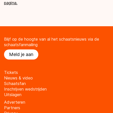
pagina.
Blijf op de hoogte van al het schaatsnieuws via de
schaatsfanmailing
Meld je aan
Tickets
Nieuws & video
Schaatsfan
Inschrijven wedstrijden
Uitslagen
Adverteren
Partners