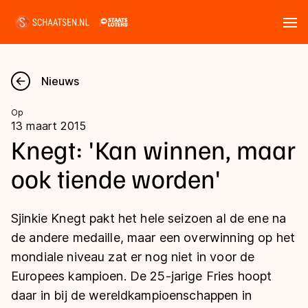
Tickets
Zoeken
Nieuws
Nieuws
Op
13 maart 2015
Kalender
Knegt: 'Kan winnen, maar
ook tiende worden'
Disciplines
Marathon
Uitslagen
Sjinkie Knegt pakt het hele seizoen al de ene na
Langebaan
de andere medaille, maar een overwinning op het
Langebaan
mondiale niveau zat er nog niet in voor de
Shorttrack
Tijden & historie
Europees kampioen. De 25-jarige Fries hoopt
Shorttrack
Inlineskaten
daar in bij de wereldkampioenschappen in
Ranglijsten Langebaan
Marathon
Kunstschaatsen