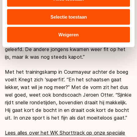
daar geloof ik niet in.”
uw gebruik van onze site met onze partners voor social
media, advertenties en analyse. Zij kunnen deze
Selectie toestaan
Zelf was Knegt bij de slotwedstrijd in Ezurum vooral
combineren met andere gegevens die u aan hen heeft
erg moe. De inspanning en alle aandacht rond het
verstrekt of die zij hebben verzameld via hun services.
gewonnen EK in Dordrecht eiste zijn tol. “Na het EK
Sommige partners kunnen gegevens doorgeven aan
Weigeren
hadden we twee dagen vrij, maar ik ben enorm
landen buiten de EU, zoals de VS, waar mogelijk geen
adequaat beschermingsniveau geldt volgens de GDPR.
geleefd. De andere jongens kwamen weer fit op het
Door op ‘Toestaan’ te klikken, stemt u in met deze
ijs, maar ik was nog steeds kapot.”
overdracht. Meer informatie vindt u in ons
cookiebeleid
.
Met het trainingskamp in Courmayeur achter de boeg
voelt Knegt zich ‘superfit’. “En het schaatsen gaat
lekker, wat wil je nog meer?” Met de vorm zit het dus
wel goed, weet ook bondscoach Jeroen Otter. “Sjinkie
rijdt snelle rondetijden, bovendien draait hij makkelijk.
Hij gaat kort de bocht in en draait ook kort de bocht
uit. In onze sport is het fijn als dat moeiteloos gaat.”
Lees alles over het WK Shorttrack op onze speciale