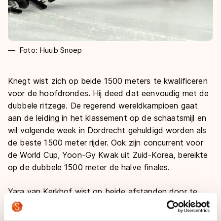
Foto: Huub Snoep
Knegt wist zich op beide 1500 meters te kwalificeren
voor de hoofdrondes. Hij deed dat eenvoudig met de
dubbele ritzege. De regerend wereldkampioen gaat
aan de leiding in het klassement op de schaatsmijl en
wil volgende week in Dordrecht gehuldigd worden als
de beste 1500 meter rijder. Ook zijn concurrent voor
de World Cup, Yoon-Gy Kwak uit Zuid-Korea, bereikte
op de dubbele 1500 meter de halve finales.
Yara van Kerkhof wist op beide afstanden door te
dringen tot finalerondes. Achter de Canadese
Marianne St-Gelais schaatste de Zoetermeerse