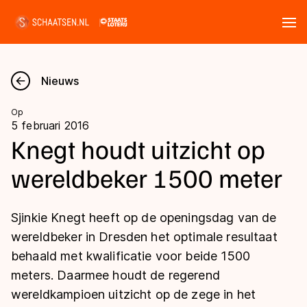
Tickets
Zoeken
Nieuws
Nieuws
Op
5 februari 2016
Kalender
Knegt houdt uitzicht op
wereldbeker 1500 meter
Disciplines
Marathon
Uitslagen
Sjinkie Knegt heeft op de openingsdag van de
Langebaan
wereldbeker in Dresden het optimale resultaat
Langebaan
behaald met kwalificatie voor beide 1500
Shorttrack
Tijden & historie
meters. Daarmee houdt de regerend
Shorttrack
Inlineskaten
wereldkampioen uitzicht op de zege in het
Ranglijsten Langebaan
Marathon
Kunstschaatsen