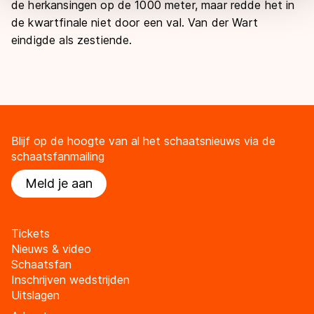
de herkansingen op de 1000 meter, maar redde het in
overdracht. Meer informatie vindt u in ons
cookiebeleid
.
de kwartfinale niet door een val. Van der Wart
eindigde als zestiende.
Blijf op de hoogte van al het schaatsnieuws via de
schaatsfanmailing
Meld je aan
Tickets
Nieuws & video
Schaatsfan
Inschrijven wedstrijden
Uitslagen