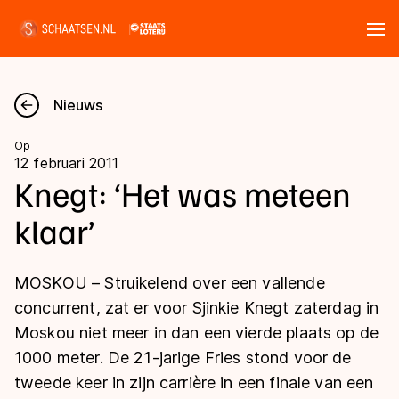
Tickets
Zoeken
Nieuws
Nieuws
Op
12 februari 2011
Kalender
Knegt: ‘Het was meteen
klaar’
Disciplines
Marathon
Uitslagen
MOSKOU – Struikelend over een vallende
Langebaan
concurrent, zat er voor Sjinkie Knegt zaterdag in
Langebaan
Moskou niet meer in dan een vierde plaats op de
Shorttrack
Tijden & historie
1000 meter. De 21-jarige Fries stond voor de
Shorttrack
Inlineskaten
tweede keer in zijn carrière in een finale van een
Ranglijsten Langebaan
Marathon
Kunstschaatsen