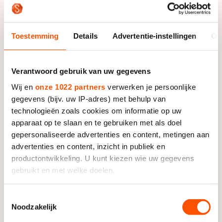
Toestemming
Details
Advertentie-instellingen
Ov
Sjinkie Knegt
Verantwoord gebruik van uw gegevens
Wij en
onze 1022 partners
verwerken je persoonlijke
Al na drie ronden was de finale over voor Knegt. “Die
gegevens (bijv. uw IP-adres) met behulp van
Canadees viel en ik ging er overheen. Dan is het
technologieën zoals cookies om informatie op uw
meteen klaar”, concludeerde de nummer drie van het
apparaat op te slaan en te gebruiken met als doel
Europees kampioenschap, die nog wel als vierde over
gepersonaliseerde advertenties en content, metingen aan
de streep ging. De onfortuinlijke Charles Hamelin,
advertenties en content, inzicht in publiek en
tweevoudig Olympisch kampioen, werd vijfde. Winst
productontwikkeling. U kunt kiezen wie uw gegevens
was er voor de Zuid-Koreaan Byeong-Jun Kim, voor
gebruikt en met welke doelen.
François Hamelin.
Als u het toestaat, willen we ook graag:
Toestemmingsselectie
Ook op de 1500 meter was de Nederlandse ploeg
Noodzakelijk
Informatie verzamelen over uw geografische locatie,
dichtbij finaleplaatsen. Niels Kerstholt lag tot de
die tot een paar meter nauwkeurig kan zijn