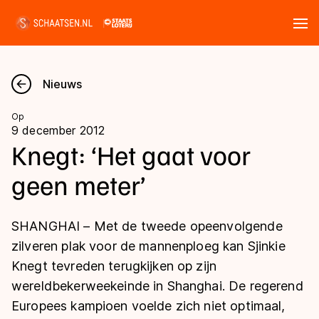
Tickets
Zoeken
Nieuws
Nieuws
Op
9 december 2012
Kalender
Knegt: ‘Het gaat voor
geen meter’
Disciplines
Marathon
Uitslagen
SHANGHAI – Met de tweede opeenvolgende
Langebaan
zilveren plak voor de mannenploeg kan Sjinkie
Langebaan
Knegt tevreden terugkijken op zijn
Shorttrack
Tijden & historie
wereldbekerweekeinde in Shanghai. De regerend
Shorttrack
Inlineskaten
Europees kampioen voelde zich niet optimaal,
Ranglijsten Langebaan
Marathon
Kunstschaatsen